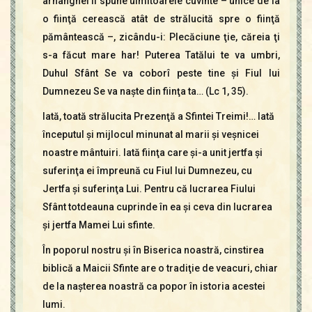
arhanghel îi spune uimitoarele cuvinte – unice de la
o fiinţă cerească atât de strălucită spre o fiinţă
pământească –, zicându-i: Plecăciune ţie, căreia ţi
s-a făcut mare har! Puterea Tatălui te va umbri,
Duhul Sfânt Se va coborî peste tine şi Fiul lui
Dumnezeu Se va naşte din fiinţa ta… (Lc 1, 35).
Iată, toată strălucita Prezenţă a Sfintei Treimi!… Iată
începutul şi mijlocul minunat al marii şi veşnicei
noastre mântuiri. Iată fiinţa care şi-a unit jertfa şi
suferinţa ei împreună cu Fiul lui Dumnezeu, cu
Jertfa şi suferinţa Lui. Pentru că lucrarea Fiului
Sfânt totdeauna cuprinde în ea şi ceva din lucrarea
şi jertfa Mamei Lui sfinte.
În poporul nostru şi în Biserica noastră, cinstirea
biblică a Maicii Sfinte are o tradiţie de veacuri, chiar
de la naşterea noastră ca popor în istoria acestei
lumi.