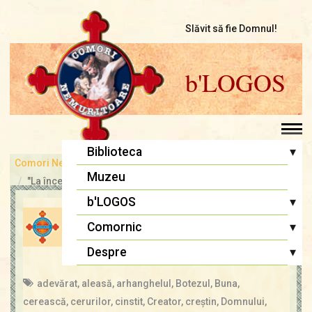
Slăvit să fie Domnul!
b'LOGOS
▾
Biblioteca
Comori Nemuritoare
bLOGOS
Pr. Iosif Trifa
Muzeu
"La început a fost Cuvântul..."
Fr. Traian Dorz
▾
b'LOGOS
DESPRE CINSTIREA MAICII
Fr. Ioan Marini
Atelier literar
▾
Comornic
DOMNULUI
Înaintași
Editoriale
Sfânta Liturghie
▾
Despre
admin
14 aug., 2021
Cugetări
Lupta cea bună
Biblia Ortodoxă
Termeni și Condiții
adevărat
,
aleasă
,
arhanghelul
,
Botezul
,
Buna
,
Multimedia
Psaltirea
Condiții de Colaborare
cerească
,
cerurilor
,
cinstit
,
Creator
,
creştin
,
Domnului
,
Pagina copiilor
Rugăciuni