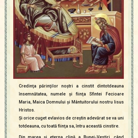
Credinţa părinţilor noştri a cinstit dintotdeauna
însemnătatea, numele şi fiinţa Sfintei Fecioare
Maria, Maica Domnului şi Mântuitorului nostru Iisus
Hristos.
Şi orice cuget evlavios de creştin adevărat se va uni
totdeauna, cu toată fiinţa sa, întru această cinstire.
Din marea şi eterna clipă a Bunei-Vestiri, când