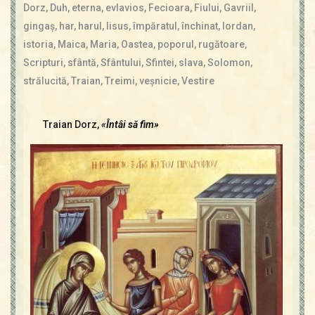
Contact
Dorz
,
Duh
,
eterna
,
evlavios
,
Fecioara
,
Fiului
,
Gavriil
,
Icoane
gingaş
,
har
,
harul
,
Iisus
,
împăratul
,
închinat
,
Iordan
,
Mărgăritare
istoria
,
Maica
,
Maria
,
Oastea
,
poporul
,
rugătoare
,
Calendar
Scripturi
,
sfântă
,
Sfântului
,
Sfintei
,
slava
,
Solomon
,
Glosar
strălucită
,
Traian
,
Treimi
,
veşnicie
,
Vestire
Repere
Traian Dorz,
«Întâi să fim»