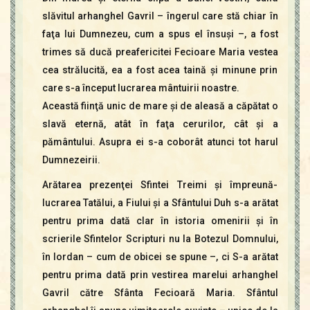
slăvitul arhanghel Gavril – îngerul care stă chiar în
faţa lui Dumnezeu, cum a spus el însuşi –, a fost
trimes să ducă preafericitei Fecioare Maria vestea
cea strălucită, ea a fost acea taină şi minune prin
care s-a început lucrarea mântuirii noastre.
Această fiinţă unic de mare şi de aleasă a căpătat o
slavă eternă, atât în faţa cerurilor, cât şi a
pământului. Asupra ei s-a coborât atunci tot harul
Dumnezeirii.
Arătarea prezenţei Sfintei Treimi şi împreună-
lucrarea Tatălui, a Fiului şi a Sfântului Duh s-a arătat
pentru prima dată clar în istoria omenirii şi în
scrierile Sfintelor Scripturi nu la Botezul Domnului,
în Iordan – cum de obicei se spune –, ci S-a arătat
pentru prima dată prin vestirea marelui arhanghel
Gavril către Sfânta Fecioară Maria. Sfântul