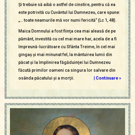
Şi trebuie să aibă o astfel de cinstire, pentru că ea
este potrivită cu Cuvântul lui Dumnezeu, care spune:
„… toate neamurile mă vor numi fericită” (Lc 1, 48).
Maica Domnului a fost fiinţa cea mai aleasă de pe
pământ, investită cu cel mai mare har, acela de a fi
împreună-lucrătoare cu Sfânta Treime, în cel mai
gingaş şi mai minunat fel, la mântuirea lumii din
păcat şi la împlinirea făgăduinţei lui Dumnezeu
făcută primilor oameni ca singura lor salvare din
osânda păcatului şi a morţii.
|
Continuare »