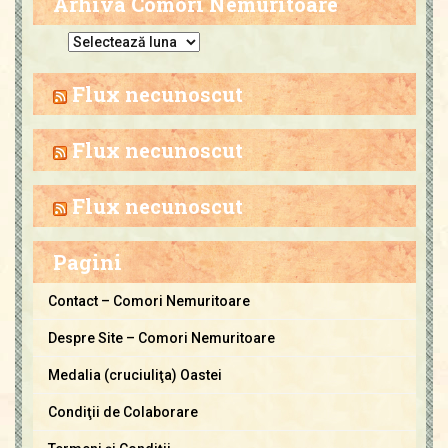
Arhiva Comori Nemuritoare
A
r
h
Flux necunoscut
i
v
Flux necunoscut
a
C
Flux necunoscut
o
m
Pagini
o
r
Contact – Comori Nemuritoare
i
Despre Site – Comori Nemuritoare
N
e
Medalia (cruciuliţa) Oastei
m
Condiţii de Colaborare
u