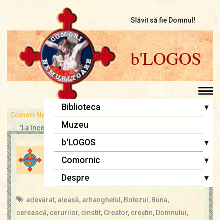
Slăvit să fie Domnul!
b'LOGOS
▾
Biblioteca
Comori Nemuritoare
bLOGOS
Pr. Iosif Trifa
Muzeu
"La început a fost Cuvântul..."
Fr. Traian Dorz
▾
b'LOGOS
DESPRE CINSTIREA MAICII
Fr. Ioan Marini
Atelier literar
▾
Comornic
DOMNULUI
Înaintași
Editoriale
Sfânta Liturghie
▾
Despre
admin
14 aug., 2021
Cugetări
Lupta cea bună
Biblia Ortodoxă
Termeni și Condiții
adevărat
,
aleasă
,
arhanghelul
,
Botezul
,
Buna
,
Multimedia
Psaltirea
Condiții de Colaborare
cerească
,
cerurilor
,
cinstit
,
Creator
,
creştin
,
Domnului
,
Pagina copiilor
Rugăciuni