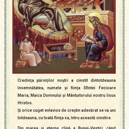
Credinţa părinţilor noştri a cinstit dintotdeauna
însemnătatea, numele şi fiinţa Sfintei Fecioare
Maria, Maica Domnului şi Mântuitorului nostru Iisus
Hristos.
Şi orice cuget evlavios de creştin adevărat se va uni
totdeauna, cu toată fiinţa sa, întru această cinstire.
Din marea şi eterna clipă a Bunei-Vestiri, când