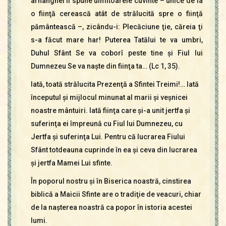
arhanghel îi spune uimitoarele cuvinte – unice de la
o fiinţă cerească atât de strălucită spre o fiinţă
pământească –, zicându-i: Plecăciune ţie, căreia ţi
s-a făcut mare har! Puterea Tatălui te va umbri,
Duhul Sfânt Se va coborî peste tine şi Fiul lui
Dumnezeu Se va naşte din fiinţa ta… (Lc 1, 35).
Iată, toată strălucita Prezenţă a Sfintei Treimi!… Iată
începutul şi mijlocul minunat al marii şi veşnicei
noastre mântuiri. Iată fiinţa care şi-a unit jertfa şi
suferinţa ei împreună cu Fiul lui Dumnezeu, cu
Jertfa şi suferinţa Lui. Pentru că lucrarea Fiului
Sfânt totdeauna cuprinde în ea şi ceva din lucrarea
şi jertfa Mamei Lui sfinte.
În poporul nostru şi în Biserica noastră, cinstirea
biblică a Maicii Sfinte are o tradiţie de veacuri, chiar
de la naşterea noastră ca popor în istoria acestei
lumi.