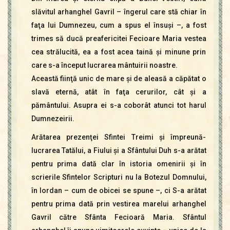
slăvitul arhanghel Gavril – îngerul care stă chiar în
faţa lui Dumnezeu, cum a spus el însuşi –, a fost
trimes să ducă preafericitei Fecioare Maria vestea
cea strălucită, ea a fost acea taină şi minune prin
care s-a început lucrarea mântuirii noastre.
Această fiinţă unic de mare şi de aleasă a căpătat o
slavă eternă, atât în faţa cerurilor, cât şi a
pământului. Asupra ei s-a coborât atunci tot harul
Dumnezeirii.
Arătarea prezenţei Sfintei Treimi şi împreună-
lucrarea Tatălui, a Fiului şi a Sfântului Duh s-a arătat
pentru prima dată clar în istoria omenirii şi în
scrierile Sfintelor Scripturi nu la Botezul Domnului,
în Iordan – cum de obicei se spune –, ci S-a arătat
pentru prima dată prin vestirea marelui arhanghel
Gavril către Sfânta Fecioară Maria. Sfântul