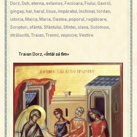
Contact
Dorz
,
Duh
,
eterna
,
evlavios
,
Fecioara
,
Fiului
,
Gavriil
,
Icoane
gingaş
,
har
,
harul
,
Iisus
,
împăratul
,
închinat
,
Iordan
,
Mărgăritare
istoria
,
Maica
,
Maria
,
Oastea
,
poporul
,
rugătoare
,
Calendar
Scripturi
,
sfântă
,
Sfântului
,
Sfintei
,
slava
,
Solomon
,
Glosar
strălucită
,
Traian
,
Treimi
,
veşnicie
,
Vestire
Repere
Traian Dorz,
«Întâi să fim»