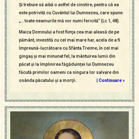
Şi trebuie să aibă o astfel de cinstire, pentru că ea
este potrivită cu Cuvântul lui Dumnezeu, care spune:
„… toate neamurile mă vor numi fericită” (Lc 1, 48).
Maica Domnului a fost fiinţa cea mai aleasă de pe
pământ, investită cu cel mai mare har, acela de a fi
împreună-lucrătoare cu Sfânta Treime, în cel mai
gingaş şi mai minunat fel, la mântuirea lumii din
păcat şi la împlinirea făgăduinţei lui Dumnezeu
făcută primilor oameni ca singura lor salvare din
osânda păcatului şi a morţii.
|
Continuare »