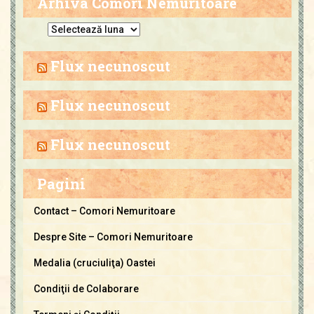
Arhiva Comori Nemuritoare
A
r
h
Flux necunoscut
i
v
Flux necunoscut
a
C
Flux necunoscut
o
m
Pagini
o
r
Contact – Comori Nemuritoare
i
Despre Site – Comori Nemuritoare
N
e
Medalia (cruciuliţa) Oastei
m
Condiţii de Colaborare
u