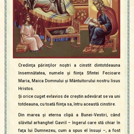
Credinţa părinţilor noştri a cinstit dintotdeauna
însemnătatea, numele şi fiinţa Sfintei Fecioare
Maria, Maica Domnului şi Mântuitorului nostru Iisus
Hristos.
Şi orice cuget evlavios de creştin adevărat se va uni
totdeauna, cu toată fiinţa sa, întru această cinstire.
Din marea şi eterna clipă a Bunei-Vestiri, când
slăvitul arhanghel Gavril – îngerul care stă chiar în
faţa lui Dumnezeu, cum a spus el însuşi –, a fost