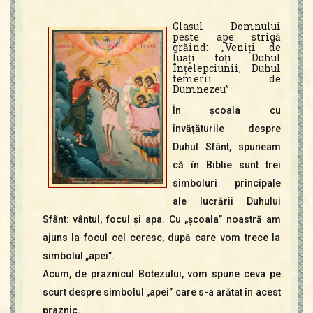
Glasul Domnului
peste ape strigă
grăind: „Veniţi de
luaţi toţi Duhul
Înţelepciunii, Duhul
temerii de
Dumnezeu”
În şcoala cu
învăţăturile despre
Duhul Sfânt, spuneam
că în Biblie sunt trei
simboluri principale
ale lucrării Duhului
Sfânt: vântul, focul şi apa. Cu „şcoala” noastră am
ajuns la focul cel ceresc, după care vom trece la
simbolul „apei”.
Acum, de praznicul Botezului, vom spune ceva pe
scurt despre simbolul „apei” care s-a arătat în acest
praznic.