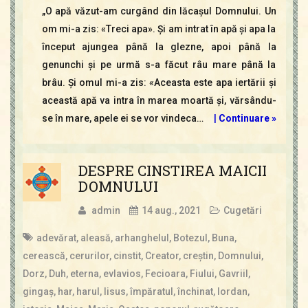
„O apă văzut-am curgând din lăcaşul Domnului. Un
om mi-a zis: «Treci apa». Şi am intrat în apă şi apa la
început ajungea până la glezne, apoi până la
genunchi şi pe urmă s-a făcut râu mare până la
brâu. Şi omul mi-a zis: «Aceasta este apa iertării şi
această apă va intra în marea moartă şi, vărsându-
se în mare, apele ei se vor vindeca…
|
Continuare »
DESPRE CINSTIREA MAICII
DOMNULUI
admin
14 aug., 2021
Cugetări
adevărat
,
aleasă
,
arhanghelul
,
Botezul
,
Buna
,
cerească
,
cerurilor
,
cinstit
,
Creator
,
creştin
,
Domnului
,
Dorz
,
Duh
,
eterna
,
evlavios
,
Fecioara
,
Fiului
,
Gavriil
,
gingaş
,
har
,
harul
,
Iisus
,
împăratul
,
închinat
,
Iordan
,