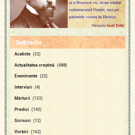
«
»
Subiecte
Acatiste
(32)
Actualitatea creştină
(488)
Evenimente
(22)
Interviuri
(4)
Mărturii
(133)
Predici
(143)
Scrisori
(12)
Vorbiri
(162)