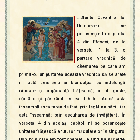
Contact
Icoane
…Sfântul Cuvânt al lui
Mărgăritare
Dumnezeu ne
Calendar
porunceşte la capitolul
Glosar
4 din Efeseni, de la
Repere
versetul 1 la 3, o
purtare vrednică de
chemarea pe care am
primit-o. Iar purtarea aceasta vrednică să se arate
în toată smerenia şi blândeţea, cu îndelungă
răbdare şi îngăduinţă frăţească, în dragoste,
căutând şi păstrând unirea duhului. Adică asta
înseamnă ascultarea de fraţi prin legătura păcii; iar
asta înseamnă: prin ascultarea de învăţătură. În
versetul 4 din acelaşi capitol, ni se porunceşte
unitatea frăţească a tuturor mădularelor în singurul
Duh, prin care am fost chemaţi la singura nădejde,