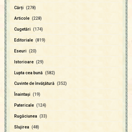
Cărți
(278)
Articole
(228)
Cugetări
(174)
Editoriale
(819)
Eseuri
(20)
Istorioare
(29)
Lupta cea bună
(582)
Cuvinte de învăţătură
(352)
Înaintaşi
(19)
Patericale
(124)
Rugăciunea
(33)
Slujirea
(48)