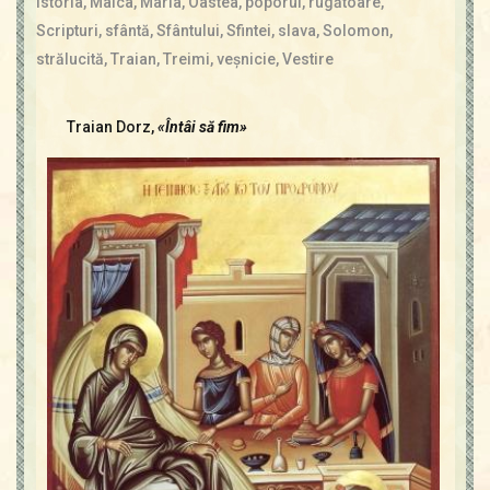
istoria
,
Maica
,
Maria
,
Oastea
,
poporul
,
rugătoare
,
Scripturi
,
sfântă
,
Sfântului
,
Sfintei
,
slava
,
Solomon
,
strălucită
,
Traian
,
Treimi
,
veşnicie
,
Vestire
Traian Dorz,
«Întâi să fim»