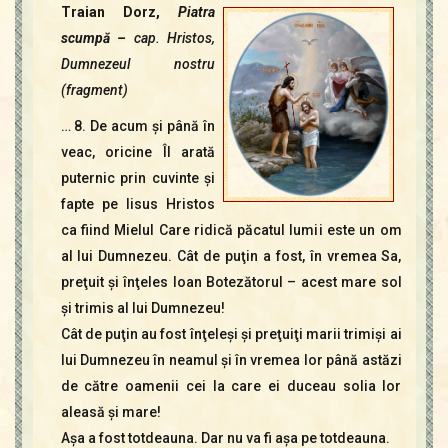
Traian Dorz,
Piatra
scumpă –
cap. Hristos,
Dumnezeul nostru
(fragment)
… 8. De acum şi până în
veac, oricine Îl arată
puternic prin cuvinte şi
fapte pe Iisus Hristos
ca fiind Mielul Care ridică păcatul lumii este un om
al lui Dumnezeu. Cât de puţin a fost, în vremea Sa,
preţuit şi înţeles Ioan Botezătorul – acest mare sol
şi trimis al lui Dumnezeu!
Cât de puţin au fost înţeleşi şi preţuiţi marii trimişi ai
lui Dumnezeu în neamul şi în vremea lor până astăzi
de către oamenii cei la care ei duceau solia lor
aleasă şi mare!
Aşa a fost totdeauna. Dar nu va fi aşa pe totdeauna.