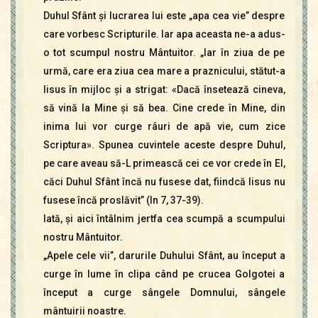
Duhul Sfânt şi lucrarea lui este „apa cea vie” despre
care vorbesc Scripturile. Iar apa aceasta ne-a adus-
o tot scumpul nostru Mântuitor. „Iar în ziua de pe
urmă, care era ziua cea mare a praznicului, stătut-a
Iisus în mijloc şi a strigat: «Dacă însetează cineva,
să vină la Mine şi să bea. Cine crede în Mine, din
inima lui vor curge râuri de apă vie, cum zice
Scriptura». Spunea cuvintele aceste despre Duhul,
pe care aveau să-L primească cei ce vor crede în El,
căci Duhul Sfânt încă nu fusese dat, fiindcă Iisus nu
fusese încă proslăvit” (In 7, 37-39).
Iată, şi aici întâlnim jertfa cea scumpă a scumpului
nostru Mântuitor.
„Apele cele vii”, darurile Duhului Sfânt, au început a
curge în lume în clipa când pe crucea Golgotei a
început a curge sângele Domnului, sângele
mântuirii noastre.