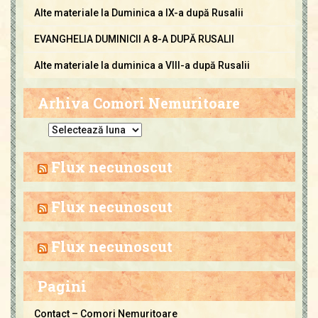
Alte materiale la Duminica a IX-a după Rusalii
EVANGHELIA DUMINICII A 8-A DUPĂ RUSALII
Alte materiale la duminica a VIII-a după Rusalii
Arhiva Comori Nemuritoare
A
r
h
Flux necunoscut
i
v
Flux necunoscut
a
C
Flux necunoscut
o
m
Pagini
o
r
Contact – Comori Nemuritoare