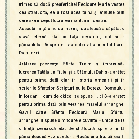
trimes să ducă preafericitei Fecioare Maria vestea
cea strălucită, ea a fost acea taină şi minune prin
care s-a început lucrarea mântuirii noastre.
Această fiinţă unic de mare şi de aleasă a căpătat o
slavă eternă, atât în faţa cerurilor, cât şi a
pământului. Asupra ei s-a coborât atunci tot harul
Dumnezeirii.
Arătarea prezenţei Sfintei Treimi şi împreună-
lucrarea Tatălui, a Fiului şi a Sfântului Duh s-a arătat
pentru prima dată clar în istoria omenirii şi în
scrierile Sfintelor Scripturi nu la Botezul Domnului,
în Iordan – cum de obicei se spune –, ci S-a arătat
pentru prima dată prin vestirea marelui arhanghel
Gavril către Sfânta Fecioară Maria. Sfântul
arhanghel îi spune uimitoarele cuvinte – unice de la
o fiinţă cerească atât de strălucită spre o fiinţă
pământească –, zicându-i: Plecăciune ţie, căreia ţi