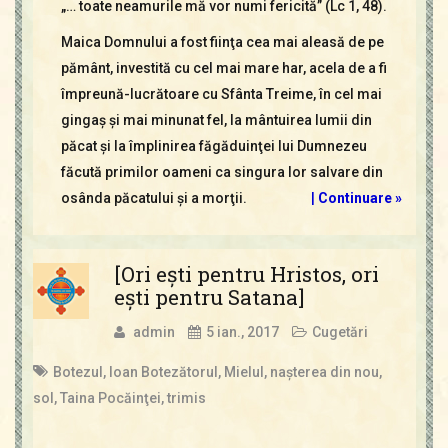
„… toate neamurile mă vor numi fericită” (Lc 1, 48).
Maica Domnului a fost fiinţa cea mai aleasă de pe
pământ, investită cu cel mai mare har, acela de a fi
împreună-lucrătoare cu Sfânta Treime, în cel mai
gingaş şi mai minunat fel, la mântuirea lumii din
păcat şi la împlinirea făgăduinţei lui Dumnezeu
făcută primilor oameni ca singura lor salvare din
osânda păcatului şi a morţii.
|
Continuare »
[Ori eşti pentru Hristos, ori
eşti pentru Satana]
admin
5 ian., 2017
Cugetări
Botezul
,
Ioan Botezătorul
,
Mielul
,
naşterea din nou
,
sol
,
Taina Pocăinţei
,
trimis