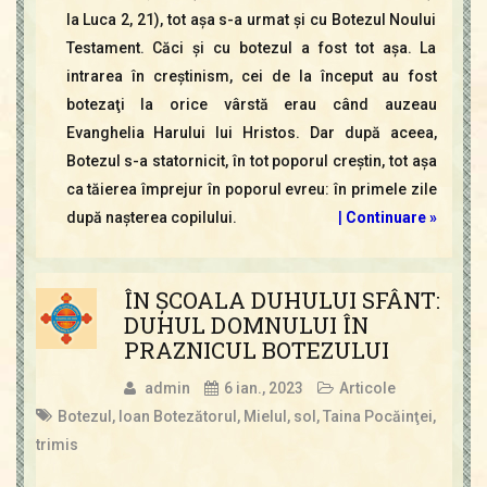
la Luca 2, 21), tot aşa s-a urmat şi cu Botezul Noului
Testament. Căci şi cu botezul a fost tot aşa. La
intrarea în creştinism, cei de la început au fost
botezaţi la orice vârstă erau când auzeau
Evanghelia Harului lui Hristos. Dar după aceea,
Botezul s-a statornicit, în tot poporul creştin, tot aşa
ca tăierea împrejur în poporul evreu: în primele zile
după naşterea copilului.
|
Continuare »
ÎN ŞCOALA DUHULUI SFÂNT:
DUHUL DOMNULUI ÎN
PRAZNICUL BOTEZULUI
admin
6 ian., 2023
Articole
Botezul
,
Ioan Botezătorul
,
Mielul
,
sol
,
Taina Pocăinţei
,
trimis