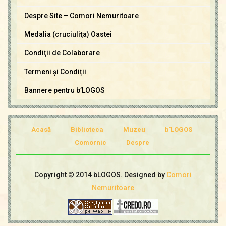
i
Despre Site – Comori Nemuritoare
N
e
Medalia (cruciuliţa) Oastei
m
Condiţii de Colaborare
u
Termeni și Condiții
r
i
Bannere pentru b’LOGOS
t
o
a
Acasă
Biblioteca
Muzeu
b'LOGOS
r
Comornic
Despre
e
Copyright © 2014 bLOGOS. Designed by
Comori
Nemuritoare