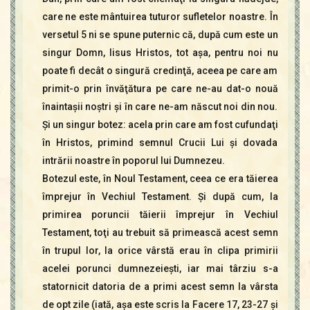
care ne este mântuirea tuturor sufletelor noastre. În
versetul 5 ni se spune puternic că, după cum este un
singur Domn, Iisus Hristos, tot aşa, pentru noi nu
poate fi decât o singură credinţă, aceea pe care am
primit-o prin învăţătura pe care ne-au dat-o nouă
înaintaşii noştri şi în care ne-am născut noi din nou.
Şi un singur botez: acela prin care am fost cufundaţi
în Hristos, primind semnul Crucii Lui şi dovada
intrării noastre în poporul lui Dumnezeu.
Botezul este, în Noul Testament, ceea ce era tăierea
împrejur în Vechiul Testament. Şi după cum, la
primirea poruncii tăierii împrejur în Vechiul
Testament, toţi au trebuit să primească acest semn
în trupul lor, la orice vârstă erau în clipa primirii
acelei porunci dumnezeieşti, iar mai târziu s-a
statornicit datoria de a primi acest semn la vârsta
de opt zile (iată, aşa este scris la Facere 17, 23-27 şi