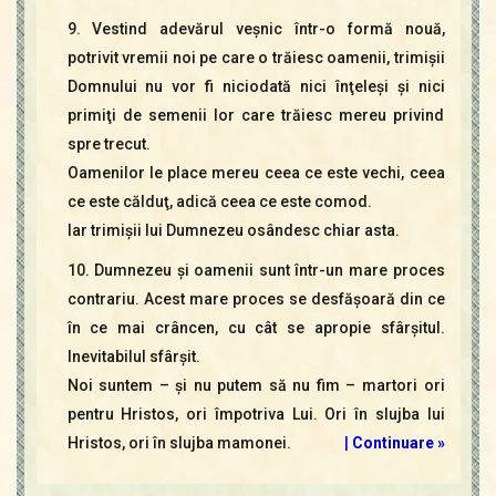
9. Vestind adevărul veşnic într-o formă nouă,
potrivit vremii noi pe care o trăiesc oamenii, trimişii
Domnului nu vor fi niciodată nici înţeleşi şi nici
primiţi de semenii lor care trăiesc mereu privind
spre trecut.
Oamenilor le place mereu ceea ce este vechi, ceea
ce este călduţ, adică ceea ce este comod.
Iar trimişii lui Dumnezeu osândesc chiar asta.
10. Dumnezeu şi oamenii sunt într-un mare proces
contrariu. Acest mare proces se desfăşoară din ce
în ce mai crâncen, cu cât se apropie sfârşitul.
Inevitabilul sfârşit.
Noi suntem – şi nu putem să nu fim – martori ori
pentru Hristos, ori împotriva Lui. Ori în slujba lui
Hristos, ori în slujba mamonei.
|
Continuare »