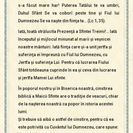
s-a făcut mare har! Puterea Tatălui te va umbri,
Duhul Sfânt Se va coborî peste tine şi Fiul lui
Dumnezeu Se va naşte din fiinţa ta… (Lc 1, 35).
Iată, toată strălucita Prezenţă a Sfintei Treimi!… Iată
începutul şi mijlocul minunat al marii şi veşnicei
noastre mântuiri. Iată fiinţa care şi-a unit jertfa şi
suferinţa ei împreună cu Fiul lui Dumnezeu, cu
Jertfa şi suferinţa Lui. Pentru că lucrarea Fiului
Sfânt totdeauna cuprinde în ea şi ceva din lucrarea
şi jertfa Mamei Lui sfinte.
În poporul nostru şi în Biserica noastră, cinstirea
biblică a Maicii Sfinte are o tradiţie de veacuri, chiar
de la naşterea noastră ca popor în istoria acestei
lumi.
Şi trebuie să aibă o astfel de cinstire, pentru că ea
este potrivită cu Cuvântul lui Dumnezeu, care spune: