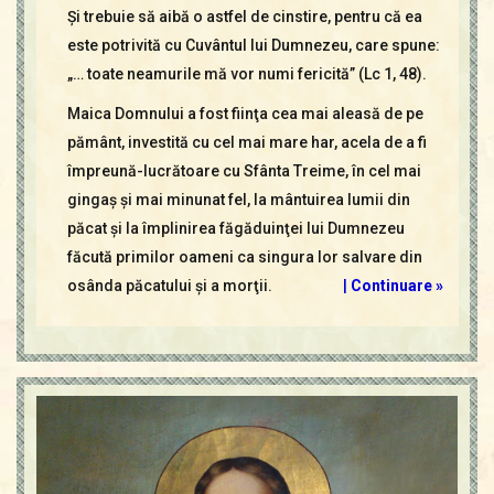
Şi trebuie să aibă o astfel de cinstire, pentru că ea
este potrivită cu Cuvântul lui Dumnezeu, care spune:
„… toate neamurile mă vor numi fericită” (Lc 1, 48).
Maica Domnului a fost fiinţa cea mai aleasă de pe
pământ, investită cu cel mai mare har, acela de a fi
împreună-lucrătoare cu Sfânta Treime, în cel mai
gingaş şi mai minunat fel, la mântuirea lumii din
păcat şi la împlinirea făgăduinţei lui Dumnezeu
făcută primilor oameni ca singura lor salvare din
osânda păcatului şi a morţii.
|
Continuare »