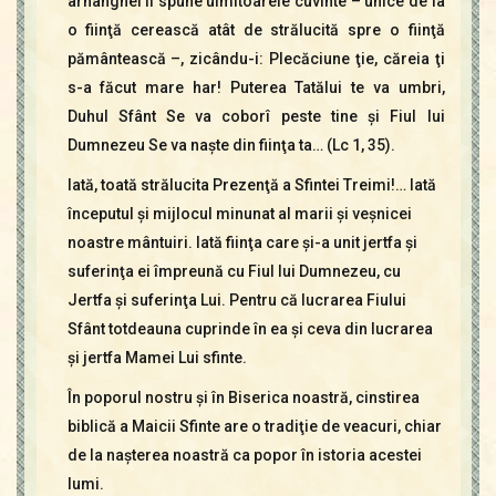
arhanghel îi spune uimitoarele cuvinte – unice de la
o fiinţă cerească atât de strălucită spre o fiinţă
pământească –, zicându-i: Plecăciune ţie, căreia ţi
s-a făcut mare har! Puterea Tatălui te va umbri,
Duhul Sfânt Se va coborî peste tine şi Fiul lui
Dumnezeu Se va naşte din fiinţa ta… (Lc 1, 35).
Iată, toată strălucita Prezenţă a Sfintei Treimi!… Iată
începutul şi mijlocul minunat al marii şi veşnicei
noastre mântuiri. Iată fiinţa care şi-a unit jertfa şi
suferinţa ei împreună cu Fiul lui Dumnezeu, cu
Jertfa şi suferinţa Lui. Pentru că lucrarea Fiului
Sfânt totdeauna cuprinde în ea şi ceva din lucrarea
şi jertfa Mamei Lui sfinte.
În poporul nostru şi în Biserica noastră, cinstirea
biblică a Maicii Sfinte are o tradiţie de veacuri, chiar
de la naşterea noastră ca popor în istoria acestei
lumi.