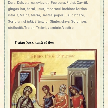
Contact
Dorz
,
Duh
,
eterna
,
evlavios
,
Fecioara
,
Fiului
,
Gavriil
,
Icoane
gingaş
,
har
,
harul
,
Iisus
,
împăratul
,
închinat
,
Iordan
,
Mărgăritare
istoria
,
Maica
,
Maria
,
Oastea
,
poporul
,
rugătoare
,
Calendar
Scripturi
,
sfântă
,
Sfântului
,
Sfintei
,
slava
,
Solomon
,
Glosar
strălucită
,
Traian
,
Treimi
,
veşnicie
,
Vestire
Repere
Traian Dorz,
«Întâi să fim»