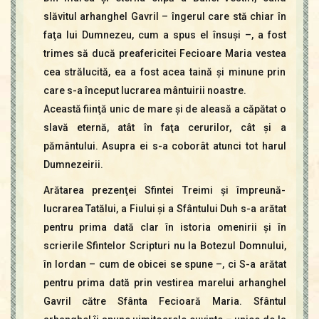
slăvitul arhanghel Gavril – îngerul care stă chiar în
faţa lui Dumnezeu, cum a spus el însuşi –, a fost
trimes să ducă preafericitei Fecioare Maria vestea
cea strălucită, ea a fost acea taină şi minune prin
care s-a început lucrarea mântuirii noastre.
Această fiinţă unic de mare şi de aleasă a căpătat o
slavă eternă, atât în faţa cerurilor, cât şi a
pământului. Asupra ei s-a coborât atunci tot harul
Dumnezeirii.
Arătarea prezenţei Sfintei Treimi şi împreună-
lucrarea Tatălui, a Fiului şi a Sfântului Duh s-a arătat
pentru prima dată clar în istoria omenirii şi în
scrierile Sfintelor Scripturi nu la Botezul Domnului,
în Iordan – cum de obicei se spune –, ci S-a arătat
pentru prima dată prin vestirea marelui arhanghel
Gavril către Sfânta Fecioară Maria. Sfântul