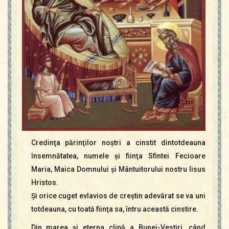
Credinţa părinţilor noştri a cinstit dintotdeauna
însemnătatea, numele şi fiinţa Sfintei Fecioare
Maria, Maica Domnului şi Mântuitorului nostru Iisus
Hristos.
Şi orice cuget evlavios de creştin adevărat se va uni
totdeauna, cu toată fiinţa sa, întru această cinstire.
Din marea şi eterna clipă a Bunei-Vestiri, când