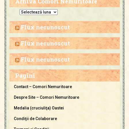
Arhiva Comori Nemuritoare
A
r
h
Flux necunoscut
i
v
Flux necunoscut
a
C
Flux necunoscut
o
m
Pagini
o
r
Contact – Comori Nemuritoare
i
Despre Site – Comori Nemuritoare
N
e
Medalia (cruciuliţa) Oastei
m
Condiţii de Colaborare
u