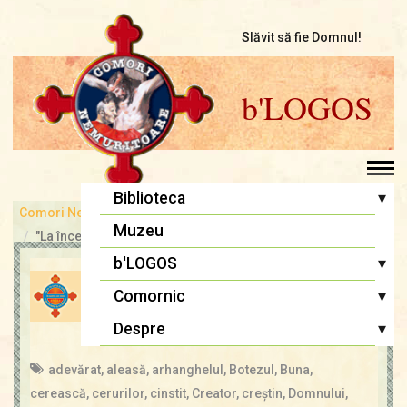
Slăvit să fie Domnul!
b'LOGOS
▾
Biblioteca
Comori Nemuritoare
bLOGOS
Pr. Iosif Trifa
Muzeu
"La început a fost Cuvântul..."
Fr. Traian Dorz
▾
b'LOGOS
DESPRE CINSTIREA MAICII
Fr. Ioan Marini
Atelier literar
▾
Comornic
DOMNULUI
Înaintași
Editoriale
Sfânta Liturghie
▾
Despre
admin
14 aug., 2021
Cugetări
Lupta cea bună
Biblia Ortodoxă
Termeni și Condiții
adevărat
,
aleasă
,
arhanghelul
,
Botezul
,
Buna
,
Multimedia
Psaltirea
Condiții de Colaborare
cerească
,
cerurilor
,
cinstit
,
Creator
,
creştin
,
Domnului
,
Pagina copiilor
Rugăciuni