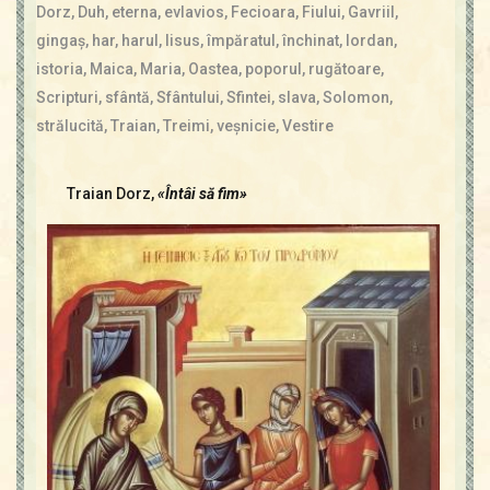
Contact
Dorz
,
Duh
,
eterna
,
evlavios
,
Fecioara
,
Fiului
,
Gavriil
,
Icoane
gingaş
,
har
,
harul
,
Iisus
,
împăratul
,
închinat
,
Iordan
,
Mărgăritare
istoria
,
Maica
,
Maria
,
Oastea
,
poporul
,
rugătoare
,
Calendar
Scripturi
,
sfântă
,
Sfântului
,
Sfintei
,
slava
,
Solomon
,
Glosar
strălucită
,
Traian
,
Treimi
,
veşnicie
,
Vestire
Repere
Traian Dorz,
«Întâi să fim»