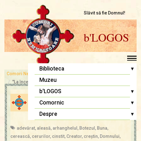
Slăvit să fie Domnul!
b'LOGOS
▾
Biblioteca
Comori Nemuritoare
bLOGOS
Pr. Iosif Trifa
Muzeu
"La început a fost Cuvântul..."
Fr. Traian Dorz
▾
b'LOGOS
DESPRE CINSTIREA MAICII
Fr. Ioan Marini
Atelier literar
▾
Comornic
DOMNULUI
Înaintași
Editoriale
Sfânta Liturghie
▾
Despre
admin
14 aug., 2021
Cugetări
Lupta cea bună
Biblia Ortodoxă
Termeni și Condiții
adevărat
,
aleasă
,
arhanghelul
,
Botezul
,
Buna
,
Multimedia
Psaltirea
Condiții de Colaborare
cerească
,
cerurilor
,
cinstit
,
Creator
,
creştin
,
Domnului
,
Pagina copiilor
Rugăciuni