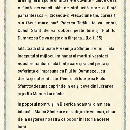
arhanghel îi spune uimitoarele cuvinte – unice de la
o fiinţă cerească atât de strălucită spre o fiinţă
pământească –, zicându-i: Plecăciune ţie, căreia ţi
s-a făcut mare har! Puterea Tatălui te va umbri,
Duhul Sfânt Se va coborî peste tine şi Fiul lui
Dumnezeu Se va naşte din fiinţa ta… (Lc 1, 35).
Iată, toată strălucita Prezenţă a Sfintei Treimi!… Iată
începutul şi mijlocul minunat al marii şi veşnicei
noastre mântuiri. Iată fiinţa care şi-a unit jertfa şi
suferinţa ei împreună cu Fiul lui Dumnezeu, cu
Jertfa şi suferinţa Lui. Pentru că lucrarea Fiului
Sfânt totdeauna cuprinde în ea şi ceva din lucrarea
şi jertfa Mamei Lui sfinte.
În poporul nostru şi în Biserica noastră, cinstirea
biblică a Maicii Sfinte are o tradiţie de veacuri, chiar
de la naşterea noastră ca popor în istoria acestei
lumi.