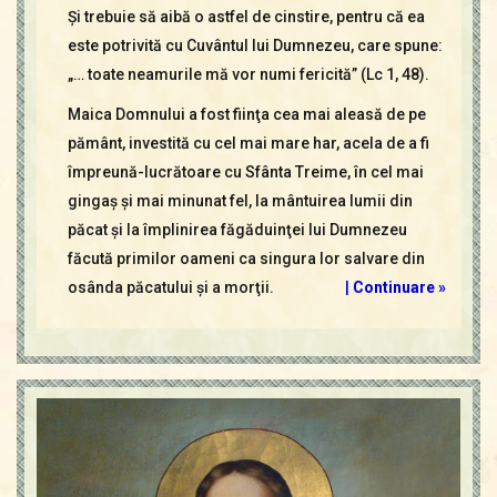
Şi trebuie să aibă o astfel de cinstire, pentru că ea
este potrivită cu Cuvântul lui Dumnezeu, care spune:
„… toate neamurile mă vor numi fericită” (Lc 1, 48).
Maica Domnului a fost fiinţa cea mai aleasă de pe
pământ, investită cu cel mai mare har, acela de a fi
împreună-lucrătoare cu Sfânta Treime, în cel mai
gingaş şi mai minunat fel, la mântuirea lumii din
păcat şi la împlinirea făgăduinţei lui Dumnezeu
făcută primilor oameni ca singura lor salvare din
osânda păcatului şi a morţii.
|
Continuare »