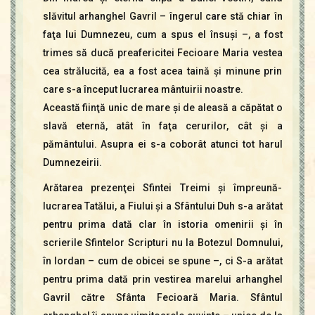
slăvitul arhanghel Gavril – îngerul care stă chiar în
faţa lui Dumnezeu, cum a spus el însuşi –, a fost
trimes să ducă preafericitei Fecioare Maria vestea
cea strălucită, ea a fost acea taină şi minune prin
care s-a început lucrarea mântuirii noastre.
Această fiinţă unic de mare şi de aleasă a căpătat o
slavă eternă, atât în faţa cerurilor, cât şi a
pământului. Asupra ei s-a coborât atunci tot harul
Dumnezeirii.
Arătarea prezenţei Sfintei Treimi şi împreună-
lucrarea Tatălui, a Fiului şi a Sfântului Duh s-a arătat
pentru prima dată clar în istoria omenirii şi în
scrierile Sfintelor Scripturi nu la Botezul Domnului,
în Iordan – cum de obicei se spune –, ci S-a arătat
pentru prima dată prin vestirea marelui arhanghel
Gavril către Sfânta Fecioară Maria. Sfântul