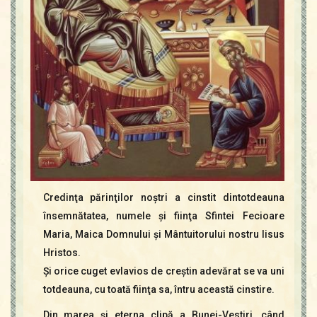
Credinţa părinţilor noştri a cinstit dintotdeauna
însemnătatea, numele şi fiinţa Sfintei Fecioare
Maria, Maica Domnului şi Mântuitorului nostru Iisus
Hristos.
Şi orice cuget evlavios de creştin adevărat se va uni
totdeauna, cu toată fiinţa sa, întru această cinstire.
Din marea şi eterna clipă a Bunei-Vestiri, când