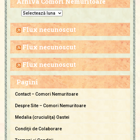
Arhiva Comori Nemuritoare
A
r
h
Flux necunoscut
i
v
Flux necunoscut
a
C
Flux necunoscut
o
m
Pagini
o
r
Contact – Comori Nemuritoare
i
Despre Site – Comori Nemuritoare
N
e
Medalia (cruciuliţa) Oastei
m
Condiţii de Colaborare
u