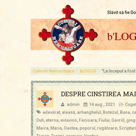
Slăvit să fie D
b'LO
Comori Nemuritoare
bLOGOS
"La început a fost
DESPRE CINSTIREA MAI
admin
14 aug., 2021
Cuget
adevărat
,
aleasă
,
arhanghelul
,
Botezul
,
Buna
,
c
Duh
,
eterna
,
evlavios
,
Fecioara
,
Fiului
,
Gavriil
,
ging
Maica
,
Maria
,
Oastea
,
poporul
,
rugătoare
,
Scriptur
Traian
,
Treimi
,
veşnicie
,
Vestire