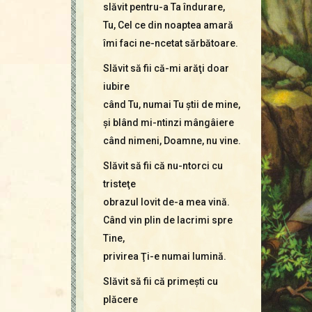
slăvit pentru-a Ta îndurare,
Tu, Cel ce din noaptea amară
îmi faci ne-ncetat sărbătoare.
Slăvit să fii că-mi arăţi doar
iubire
când Tu, numai Tu ştii de mine,
şi blând mi-ntinzi mângâiere
când nimeni, Doamne, nu vine.
Slăvit să fii că nu-ntorci cu
tristeţe
obrazul lovit de-a mea vină.
Când vin plin de lacrimi spre
Tine,
privirea Ţi-e numai lumină.
Slăvit să fii că primeşti cu
plăcere