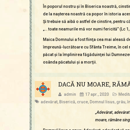
În poporul nostru şi în Biserica noastră, cinstir
de la naşterea noastră ca popor în istoria aces
Şi trebuie să aibă o astfel de cinstire, pentru 
„… toate neamurile mă vor numi fericită” (Lc 1,
Maica Domnului a fost fiinţa cea mai aleasă de 
împreună-lucrătoare cu Sfânta Treime, în cel m
păcat şi la împlinirea făgăduinţei lui Dumneze
osânda păcatului şi a morţii.
DACĂ NU MOARE, RĂM
admin
17 apr., 2020
Medita
adevărat
,
Biserică
,
cruce
,
Domnul Iisus
,
grâu
,
î
„Adevărat, adevărat
moare, rămâne singu