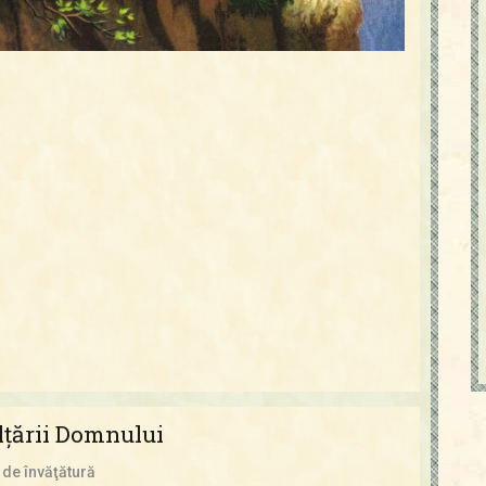
ălţării Domnului
 de învăţătură