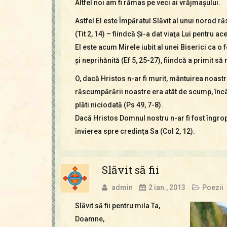
Altfel noi am fi rămas pe veci ai vrăjmaşului.
Astfel El este Împăratul Slăvit al unui norod ră
(Tit 2, 14) – fiindcă Şi-a dat viaţa Lui pentru a
El este acum Mirele iubit al unei Biserici ca o f
şi neprihănită (Ef 5, 25-27), fiindcă a primit s
O, dacă Hristos n-ar fi murit, mântuirea noastră
răscumpărării noastre era atât de scump, încât n
plăti niciodată (Ps 49, 7-8).
Dacă Hristos Domnul nostru n-ar fi fost îngropat
învierea spre credinţa Sa (Col 2, 12).
Slăvit să fii
admin
2 ian., 2013
Poezii
Slăvit să fii pentru mila Ta,
Doamne,