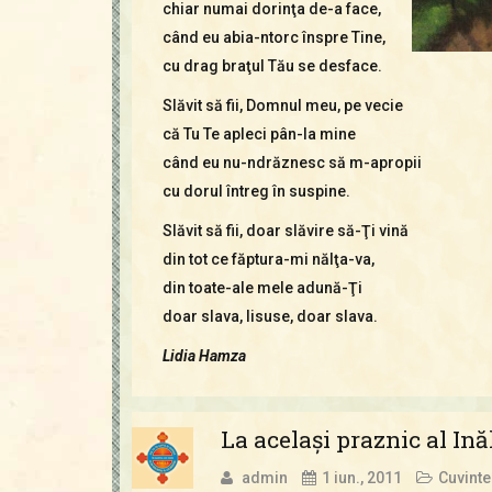
chiar numai dorinţa de-a face,
când eu abia-ntorc înspre Tine,
cu drag braţul Tău se desface.
Slăvit să fii, Domnul meu, pe vecie
că Tu Te apleci pân-la mine
când eu nu-ndrăznesc să m-apropii
cu dorul întreg în suspine.
Slăvit să fii, doar slăvire să-Ţi vină
din tot ce făptura-mi nălţa-va,
din toate-ale mele adună-Ţi
doar slava, Iisuse, doar slava.
Lidia Hamza
La acelaşi praznic al In
admin
1 iun., 2011
Cuvinte