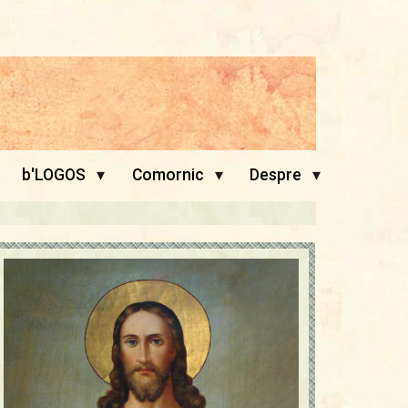
▾
▾
▾
b'LOGOS
Comornic
Despre