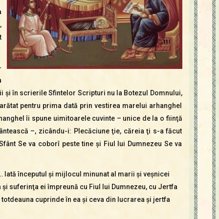
a
,
t
-
a
i şi în scrierile Sfintelor Scripturi nu la Botezul Domnului,
arătat pentru prima dată prin vestirea marelui arhanghel
hanghel îi spune uimitoarele cuvinte – unice de la o fiinţă
ântească –, zicându-i: Plecăciune ţie, căreia ţi s-a făcut
Sfânt Se va coborî peste tine şi Fiul lui Dumnezeu Se va
… Iată începutul şi mijlocul minunat al marii şi veşnicei
tfa şi suferinţa ei împreună cu Fiul lui Dumnezeu, cu Jertfa
t totdeauna cuprinde în ea şi ceva din lucrarea şi jertfa