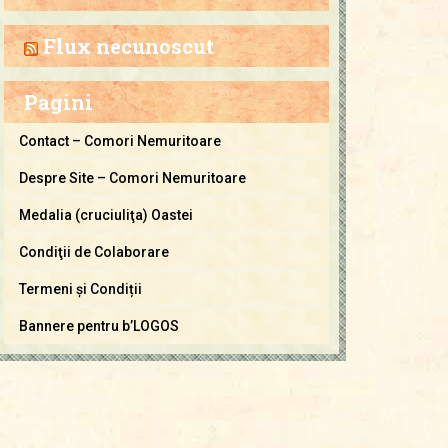
a
C
Flux necunoscut
o
m
Pagini
o
r
Contact – Comori Nemuritoare
i
Despre Site – Comori Nemuritoare
N
e
Medalia (cruciuliţa) Oastei
m
Condiţii de Colaborare
u
Termeni și Condiții
r
i
Bannere pentru b’LOGOS
t
o
a
r