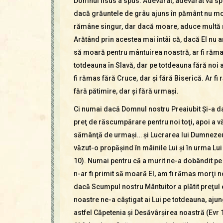
Domnul Iisus a spus: Adevărat, adevărat vă s
dacă grăuntele de grâu ajuns în pământ nu m
rămâne singur, dar dacă moare, aduce multă 
Arătând prin acestea mai întâi că, dacă El nu ar
să moară pentru mântuirea noastră, ar fi răm
totdeauna în Slavă, dar pe totdeauna fără noi 
fi rămas fără Cruce, dar şi fără Biserică. Ar fi
fără pătimire, dar şi fără urmaşi.
Ci numai dacă Domnul nostru Preaiubit Şi-a dat
preţ de răscumpărare pentru noi toţi, apoi a v
sămânţă de urmaşi… şi Lucrarea lui Dumnezeu
văzut-o propăşind în mâinile Lui şi în urma Lui 
10). Numai pentru că a murit ne-a dobândit pe
n-ar fi primit să moară El, am fi rămas morţi 
dacă Scumpul nostru Mântuitor a plătit pre­ţul 
noastre ne-a câştigat ai Lui pe totdeauna, aju
astfel Căpetenia şi Desăvârşirea noastră (Evr 1