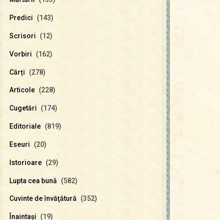
Predici
(143)
Scrisori
(12)
Vorbiri
(162)
Cărți
(278)
Articole
(228)
Cugetări
(174)
Editoriale
(819)
Eseuri
(20)
Istorioare
(29)
Lupta cea bună
(582)
Cuvinte de învăţătură
(352)
Înaintaşi
(19)