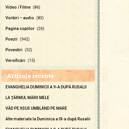
Video / Filme
(86)
Vorbiri – audio
(83)
Pagina copiilor
(26)
Poezii
(942)
Povestiri
(52)
Versificări
(15)
Articole recente
EVANGHELIA DUMINICII A 9-A DUPĂ RUSALII
LA ŢĂRMUL MĂRII MELE
VĂD PE IISUS UMBLÂND PE MARE
Alte materiale la Duminica a IX-a după Rusalii