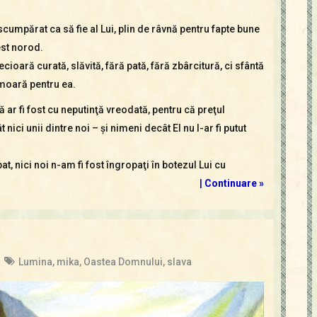
scumpărat ca să fie al Lui, plin de râvnă pentru fapte bune
cest norod.
ecioară curată, slăvită, fără pată, fără zbârcitură, ci sfântă
ă moară pentru ea.
 ar fi fost cu neputinţă vreodată, pentru că preţul
ici unii dintre noi – şi nimeni decât El nu l-ar fi putut
, nici noi n-am fi fost îngropaţi în botezul Lui cu
|
Continuare »
Lumina
,
mika
,
Oastea Domnului
,
slava