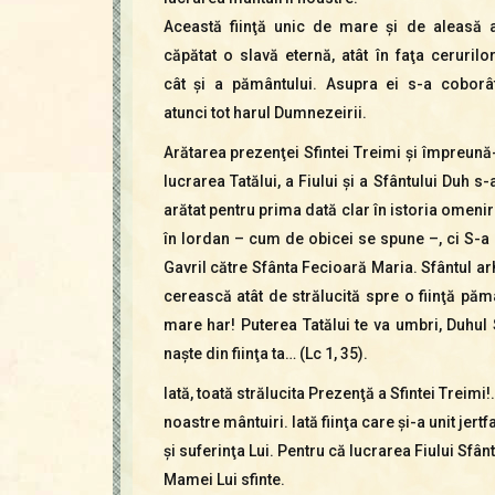
Această fiinţă unic de mare şi de aleasă 
căpătat o slavă eternă, atât în faţa cerurilor
cât şi a pământului. Asupra ei s-a coborâ
atunci tot harul Dumnezeirii.
Arătarea prezenţei Sfintei Treimi şi împreună
lucrarea Tatălui, a Fiului şi a Sfântului Duh s-
arătat pentru prima dată clar în istoria omeniri
în Iordan – cum de obicei se spune –, ci S-a 
Gavril către Sfânta Fecioară Maria. Sfântul ar
cerească atât de strălucită spre o fiinţă păm
mare har! Puterea Tatălui te va umbri, Duhul 
naşte din fiinţa ta… (Lc 1, 35).
Iată, toată strălucita Prezenţă a Sfintei Treimi!
noastre mântuiri. Iată fiinţa care şi-a unit jer
şi suferinţa Lui. Pentru că lucrarea Fiului Sfân
Mamei Lui sfinte.