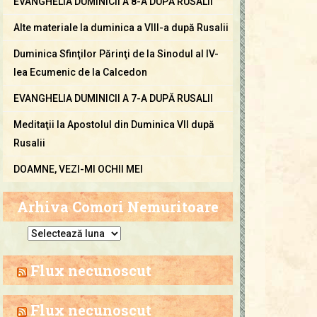
EVANGHELIA DUMINICII A 8-A DUPĂ RUSALII
Alte materiale la duminica a VIII-a după Rusalii
Duminica Sfinţilor Părinţi de la Sinodul al IV-
lea Ecumenic de la Calcedon
EVANGHELIA DUMINICII A 7-A DUPĂ RUSALII
Meditaţii la Apostolul din Duminica VII după
Rusalii
DOAMNE, VEZI-MI OCHII MEI
Arhiva Comori Nemuritoare
A
r
h
Flux necunoscut
i
v
Flux necunoscut