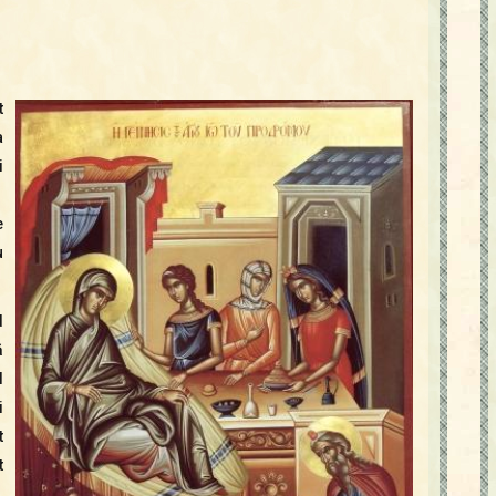
t
a
i
e
u
d
ă
l
i
t
t