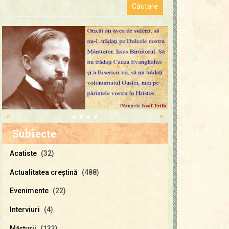
«
»
Subiecte
Acatiste
(32)
Actualitatea creştină
(488)
Evenimente
(22)
Interviuri
(4)
Mărturii
(133)