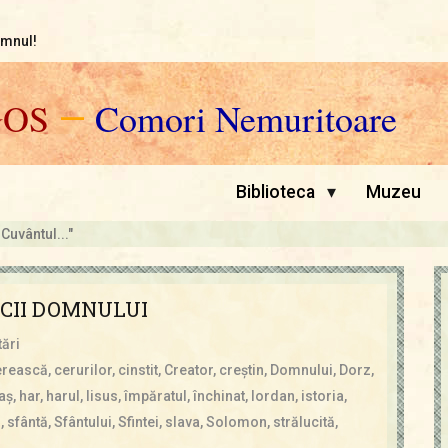
omnul!
GOS
—
Comori Nemuritoare
▾
Biblioteca
Muzeu
 Cuvântul..."
CII DOMNULUI
ări
erească
,
cerurilor
,
cinstit
,
Creator
,
creştin
,
Domnului
,
Dorz
,
aş
,
har
,
harul
,
Iisus
,
împăratul
,
închinat
,
Iordan
,
istoria
,
i
,
sfântă
,
Sfântului
,
Sfintei
,
slava
,
Solomon
,
strălucită
,