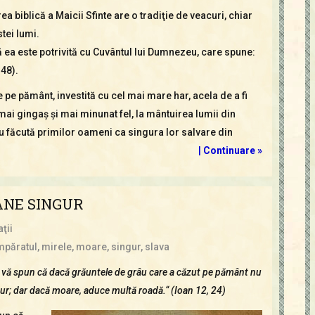
ea biblică a Maicii Sfinte are o tradiţie de veacuri, chiar
tei lumi.
că ea este potrivită cu Cuvântul lui Dumnezeu, care spune:
 48).
pe pământ, investită cu cel mai mare har, acela de a fi
ai gingaş şi mai minunat fel, la mântuirea lumii din
u făcută primilor oameni ca singura lor salvare din
|
Continuare »
ÂNE SINGUR
ţii
mpăratul
,
mirele
,
moare
,
singur
,
slava
 vă spun că dacă grăuntele de grâu care a căzut pe pământ nu
r; dar dacă moare, aduce multă roadă.“ (Ioan 12, 24)