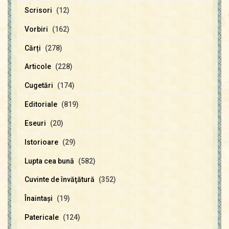
Scrisori
(12)
Vorbiri
(162)
Cărți
(278)
Articole
(228)
Cugetări
(174)
Editoriale
(819)
Eseuri
(20)
Istorioare
(29)
Lupta cea bună
(582)
Cuvinte de învăţătură
(352)
Înaintaşi
(19)
Patericale
(124)