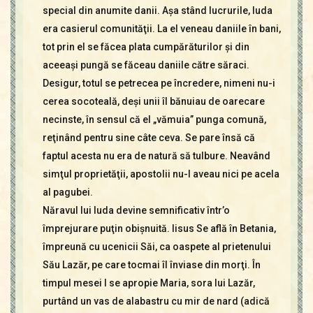
special din anumite danii. Aşa stând lucrurile, Iuda
era casierul comunităţii. La el veneau daniile în bani,
tot prin el se făcea plata cumpărăturilor şi din
aceeaşi pungă se făceau daniile către săraci.
Desigur, totul se petrecea pe încredere, nimeni nu-i
cerea socoteală, deşi unii îl bănuiau de oarecare
necinste, în sensul că el „vămuia” punga comună,
reţinând pentru sine câte ceva. Se pare însă că
faptul acesta nu era de natură să tulbure. Neavând
simţul proprietăţii, apostolii nu-l aveau nici pe acela
al pagubei.
Năravul lui Iuda devine semnificativ într’o
împrejurare puţin obişnuită. Iisus Se află în Betania,
împreună cu ucenicii Săi, ca oaspete al prietenului
Său Lazăr, pe care tocmai îl înviase din morţi. În
timpul mesei I se apropie Maria, sora lui Lazăr,
purtând un vas de alabastru cu mir de nard (adică