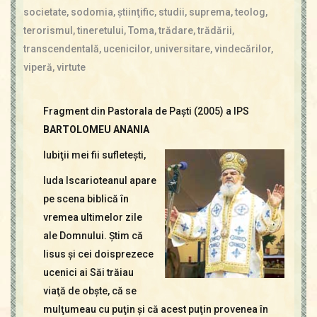
societate
,
sodomia
,
ştiinţific
,
studii
,
suprema
,
teolog
,
terorismul
,
tineretului
,
Toma
,
trădare
,
trădării
,
transcendentală
,
ucenicilor
,
universitare
,
vindecărilor
,
viperă
,
virtute
Fragment din Pastorala de Paşti (2005) a IPS
BARTOLOMEU ANANIA
Iubiţii mei fii sufleteşti,
Iuda Iscarioteanul apare
pe scena biblică în
vremea ultimelor zile
ale Domnului. Ştim că
Iisus şi cei doisprezece
ucenici ai Săi trăiau
viaţă de obşte, că se
mulţumeau cu puţin şi că acest puţin provenea în