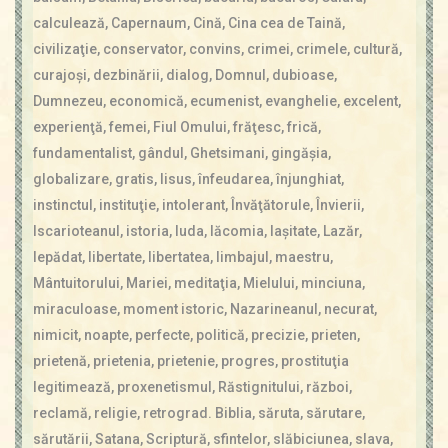
Contact
calculează
,
Capernaum
,
Cină
,
Cina cea de Taină
,
Icoane
civilizaţie
,
conservator
,
convins
,
crimei
,
crimele
,
cultură
,
Mărgăritare
curajoşi
,
dezbinării
,
dialog
,
Domnul
,
dubioase
,
Calendar
Dumnezeu
,
economică
,
ecumenist
,
evanghelie
,
excelent
,
Glosar
experienţă
,
femei
,
Fiul Omului
,
frăţesc
,
frică
,
Repere
fundamentalist
,
gândul
,
Ghetsimani
,
gingăşia
,
globalizare
,
gratis
,
Iisus
,
înfeudarea
,
înjunghiat
,
instinctul
,
instituţie
,
intolerant
,
Învăţătorule
,
Învierii
,
Iscarioteanul
,
istoria
,
Iuda
,
lăcomia
,
laşitate
,
Lazăr
,
lepădat
,
libertate
,
libertatea
,
limbajul
,
maestru
,
Mântuitorului
,
Mariei
,
meditaţia
,
Mielului
,
minciuna
,
miraculoase
,
moment istoric
,
Nazarineanul
,
necurat
,
nimicit
,
noapte
,
perfecte
,
politică
,
precizie
,
prieten
,
prietenă
,
prietenia
,
prietenie
,
progres
,
prostituţia
legitimează
,
proxenetismul
,
Răstignitului
,
război
,
reclamă
,
religie
,
retrograd. Biblia
,
săruta
,
sărutare
,
sărutării
,
Satana
,
Scriptură
,
sfintelor
,
slăbiciunea
,
slava
,