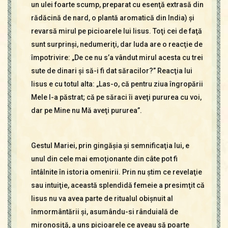
un ulei foarte scump, preparat cu esenţă extrasă din
rădăcină de nard, o plantă aromatică din India) şi
revarsă mirul pe picioarele lui Iisus. Toţi cei de faţă
sunt surprinşi, nedumeriţi, dar Iuda are o reacţie de
împotrivire: „De ce nu s’a vândut mirul acesta cu trei
sute de dinari şi să-i fi dat săracilor?” Reacţia lui
Iisus e cu totul alta: „Las-o, că pentru ziua îngropării
Mele l-a păstrat; că pe săraci îi aveţi pururea cu voi,
dar pe Mine nu Mă aveţi pururea”.
Gestul Mariei, prin gingăşia şi semnificaţia lui, e
unul din cele mai emoţionante din câte pot fi
întâlnite în istoria omenirii. Prin nu ştim ce revelaţie
sau intuiţie, această splendidă femeie a presimţit că
Iisus nu va avea parte de ritualul obişnuit al
înmormântării şi, asumându-si rânduială de
mironosiţă, a uns picioarele ce aveau să poarte