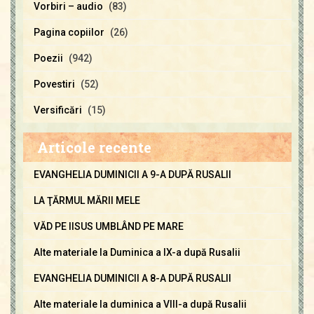
Vorbiri – audio
(83)
Pagina copiilor
(26)
Poezii
(942)
Povestiri
(52)
Versificări
(15)
Articole recente
EVANGHELIA DUMINICII A 9-A DUPĂ RUSALII
LA ŢĂRMUL MĂRII MELE
VĂD PE IISUS UMBLÂND PE MARE
Alte materiale la Duminica a IX-a după Rusalii
EVANGHELIA DUMINICII A 8-A DUPĂ RUSALII
Alte materiale la duminica a VIII-a după Rusalii