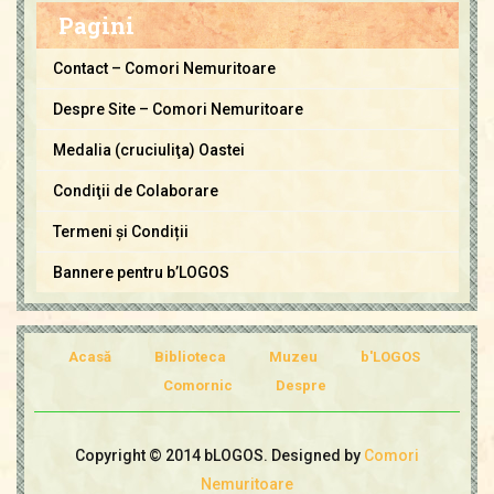
m
Pagini
o
r
Contact – Comori Nemuritoare
i
Despre Site – Comori Nemuritoare
N
e
Medalia (cruciuliţa) Oastei
m
Condiţii de Colaborare
u
Termeni și Condiții
r
i
Bannere pentru b’LOGOS
t
o
a
Acasă
Biblioteca
Muzeu
b'LOGOS
r
Comornic
Despre
e
Copyright © 2014 bLOGOS. Designed by
Comori
Nemuritoare