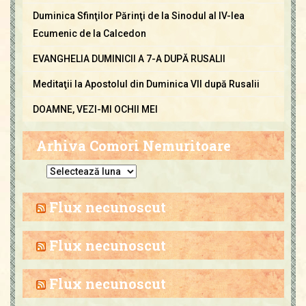
Duminica Sfinţilor Părinţi de la Sinodul al IV-lea
Ecumenic de la Calcedon
EVANGHELIA DUMINICII A 7-A DUPĂ RUSALII
Meditaţii la Apostolul din Duminica VII după Rusalii
DOAMNE, VEZI-MI OCHII MEI
Arhiva Comori Nemuritoare
A
r
h
Flux necunoscut
i
v
Flux necunoscut
a
C
Flux necunoscut
o