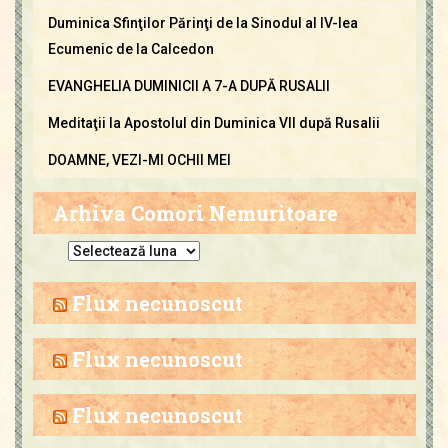
Duminica Sfinţilor Părinţi de la Sinodul al IV-lea
Ecumenic de la Calcedon
EVANGHELIA DUMINICII A 7-A DUPĂ RUSALII
Meditaţii la Apostolul din Duminica VII după Rusalii
DOAMNE, VEZI-MI OCHII MEI
Arhiva Comori Nemuritoare
A
r
h
Flux necunoscut
i
v
Flux necunoscut
a
C
Flux necunoscut
o