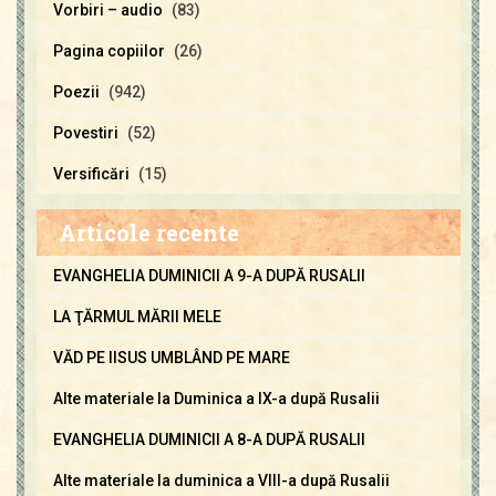
Vorbiri – audio
(83)
Pagina copiilor
(26)
Poezii
(942)
Povestiri
(52)
Versificări
(15)
Articole recente
EVANGHELIA DUMINICII A 9-A DUPĂ RUSALII
LA ŢĂRMUL MĂRII MELE
VĂD PE IISUS UMBLÂND PE MARE
Alte materiale la Duminica a IX-a după Rusalii
EVANGHELIA DUMINICII A 8-A DUPĂ RUSALII
Alte materiale la duminica a VIII-a după Rusalii