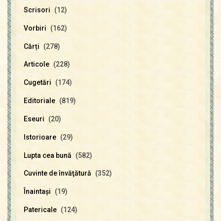
Scrisori
(12)
Vorbiri
(162)
Cărți
(278)
Articole
(228)
Cugetări
(174)
Editoriale
(819)
Eseuri
(20)
Istorioare
(29)
Lupta cea bună
(582)
Cuvinte de învăţătură
(352)
Înaintaşi
(19)
Patericale
(124)