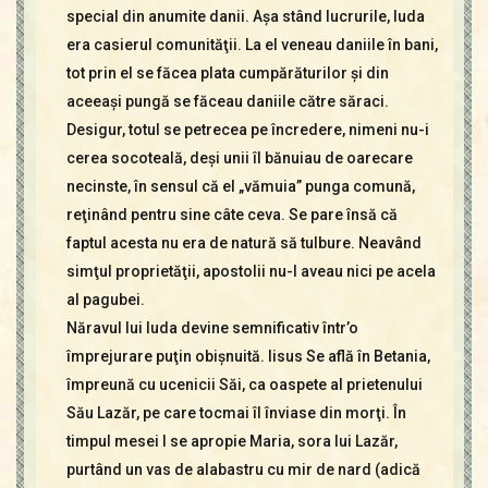
special din anumite danii. Aşa stând lucrurile, Iuda
era casierul comunităţii. La el veneau daniile în bani,
tot prin el se făcea plata cumpărăturilor şi din
aceeaşi pungă se făceau daniile către săraci.
Desigur, totul se petrecea pe încredere, nimeni nu-i
cerea socoteală, deşi unii îl bănuiau de oarecare
necinste, în sensul că el „vămuia” punga comună,
reţinând pentru sine câte ceva. Se pare însă că
faptul acesta nu era de natură să tulbure. Neavând
simţul proprietăţii, apostolii nu-l aveau nici pe acela
al pagubei.
Năravul lui Iuda devine semnificativ într’o
împrejurare puţin obişnuită. Iisus Se află în Betania,
împreună cu ucenicii Săi, ca oaspete al prietenului
Său Lazăr, pe care tocmai îl înviase din morţi. În
timpul mesei I se apropie Maria, sora lui Lazăr,
purtând un vas de alabastru cu mir de nard (adică