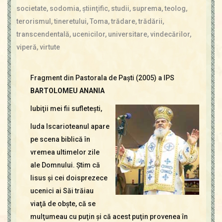
societate
,
sodomia
,
ştiinţific
,
studii
,
suprema
,
teolog
,
terorismul
,
tineretului
,
Toma
,
trădare
,
trădării
,
transcendentală
,
ucenicilor
,
universitare
,
vindecărilor
,
viperă
,
virtute
Fragment din Pastorala de Paşti (2005) a IPS
BARTOLOMEU ANANIA
Iubiţii mei fii sufleteşti,
Iuda Iscarioteanul apare
pe scena biblică în
vremea ultimelor zile
ale Domnului. Ştim că
Iisus şi cei doisprezece
ucenici ai Săi trăiau
viaţă de obşte, că se
mulţumeau cu puţin şi că acest puţin provenea în