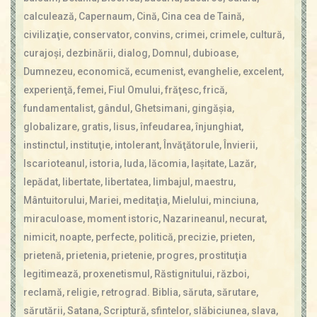
Contact
calculează
,
Capernaum
,
Cină
,
Cina cea de Taină
,
Icoane
civilizaţie
,
conservator
,
convins
,
crimei
,
crimele
,
cultură
,
Mărgăritare
curajoşi
,
dezbinării
,
dialog
,
Domnul
,
dubioase
,
Calendar
Dumnezeu
,
economică
,
ecumenist
,
evanghelie
,
excelent
,
Glosar
experienţă
,
femei
,
Fiul Omului
,
frăţesc
,
frică
,
Repere
fundamentalist
,
gândul
,
Ghetsimani
,
gingăşia
,
globalizare
,
gratis
,
Iisus
,
înfeudarea
,
înjunghiat
,
instinctul
,
instituţie
,
intolerant
,
Învăţătorule
,
Învierii
,
Iscarioteanul
,
istoria
,
Iuda
,
lăcomia
,
laşitate
,
Lazăr
,
lepădat
,
libertate
,
libertatea
,
limbajul
,
maestru
,
Mântuitorului
,
Mariei
,
meditaţia
,
Mielului
,
minciuna
,
miraculoase
,
moment istoric
,
Nazarineanul
,
necurat
,
nimicit
,
noapte
,
perfecte
,
politică
,
precizie
,
prieten
,
prietenă
,
prietenia
,
prietenie
,
progres
,
prostituţia
legitimează
,
proxenetismul
,
Răstignitului
,
război
,
reclamă
,
religie
,
retrograd. Biblia
,
săruta
,
sărutare
,
sărutării
,
Satana
,
Scriptură
,
sfintelor
,
slăbiciunea
,
slava
,