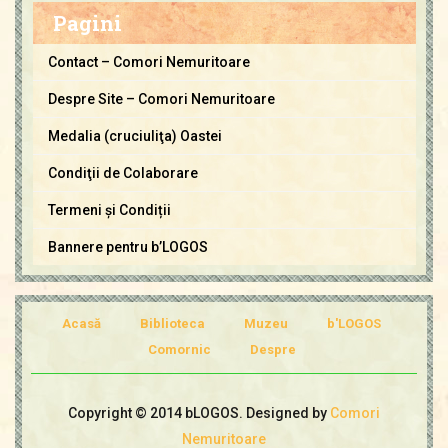
m
Pagini
o
r
Contact – Comori Nemuritoare
i
Despre Site – Comori Nemuritoare
N
e
Medalia (cruciuliţa) Oastei
m
Condiţii de Colaborare
u
Termeni și Condiții
r
i
Bannere pentru b’LOGOS
t
o
a
Acasă
Biblioteca
Muzeu
b'LOGOS
r
Comornic
Despre
e
Copyright © 2014 bLOGOS. Designed by
Comori
Nemuritoare