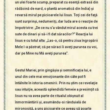
un ulei foarte scump, preparat cu esenţă extrasă din
rădăcină de nard, o plantă aromatică din India) şi
revarsă mirul pe picioarele lui Iisus. Toţi cei de faţă
sunt surprinşi, nedumeriţi, dar Iuda are o reacţie de
împotrivire: „De ce nu s’a vândut mirul acesta cu trei
sute de dinari şi să-i fi dat săracilor?” Reacţia lui
Iisus e cu totul alta: „Las-o, că pentru ziua îngropării
Mele l-a păstrat; că pe săraci îi aveţi pururea cu voi,
dar pe Mine nu Mă aveţi pururea”.
Gestul Mariei, prin gingăşia şi semnificaţia lui, e
unul din cele mai emoţionante din câte pot fi
întâlnite în istoria omenirii. Prin nu ştim ce revelaţie
sau intuiţie, această splendidă femeie a presimţit că
Iisus nu va avea parte de ritualul obişnuit al
înmormântării şi, asumându-si rânduială de
mironosiţă, a uns picioarele ce aveau să poarte