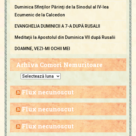
Duminica Sfinţilor Părinţi de la Sinodul al IV-lea
Ecumenic de la Calcedon
EVANGHELIA DUMINICII A 7-A DUPĂ RUSALII
Meditaţii la Apostolul din Duminica VII după Rusalii
DOAMNE, VEZI-MI OCHII MEI
Arhiva Comori Nemuritoare
A
r
h
Flux necunoscut
i
v
Flux necunoscut
a
C
Flux necunoscut
o