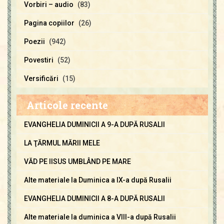
Vorbiri – audio
(83)
Pagina copiilor
(26)
Poezii
(942)
Povestiri
(52)
Versificări
(15)
Articole recente
EVANGHELIA DUMINICII A 9-A DUPĂ RUSALII
LA ŢĂRMUL MĂRII MELE
VĂD PE IISUS UMBLÂND PE MARE
Alte materiale la Duminica a IX-a după Rusalii
EVANGHELIA DUMINICII A 8-A DUPĂ RUSALII
Alte materiale la duminica a VIII-a după Rusalii