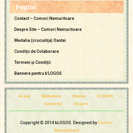
m
Pagini
o
r
Contact – Comori Nemuritoare
i
Despre Site – Comori Nemuritoare
N
e
Medalia (cruciuliţa) Oastei
m
Condiţii de Colaborare
u
Termeni și Condiții
r
i
Bannere pentru b’LOGOS
t
o
a
Acasă
Biblioteca
Muzeu
b'LOGOS
r
Comornic
Despre
e
Copyright © 2014 bLOGOS. Designed by
Comori
Nemuritoare