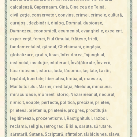
Contact
calculează
,
Capernaum
,
Cină
,
Cina cea de Taină
,
Icoane
civilizaţie
,
conservator
,
convins
,
crimei
,
crimele
,
cultură
,
Mărgăritare
curajoşi
,
dezbinării
,
dialog
,
Domnul
,
dubioase
,
Calendar
Dumnezeu
,
economică
,
ecumenist
,
evanghelie
,
excelent
,
Glosar
experienţă
,
femei
,
Fiul Omului
,
frăţesc
,
frică
,
Repere
fundamentalist
,
gândul
,
Ghetsimani
,
gingăşia
,
globalizare
,
gratis
,
Iisus
,
înfeudarea
,
înjunghiat
,
instinctul
,
instituţie
,
intolerant
,
Învăţătorule
,
Învierii
,
Iscarioteanul
,
istoria
,
Iuda
,
lăcomia
,
laşitate
,
Lazăr
,
lepădat
,
libertate
,
libertatea
,
limbajul
,
maestru
,
Mântuitorului
,
Mariei
,
meditaţia
,
Mielului
,
minciuna
,
miraculoase
,
moment istoric
,
Nazarineanul
,
necurat
,
nimicit
,
noapte
,
perfecte
,
politică
,
precizie
,
prieten
,
prietenă
,
prietenia
,
prietenie
,
progres
,
prostituţia
legitimează
,
proxenetismul
,
Răstignitului
,
război
,
reclamă
,
religie
,
retrograd. Biblia
,
săruta
,
sărutare
,
sărutării
,
Satana
,
Scriptură
,
sfintelor
,
slăbiciunea
,
slava
,