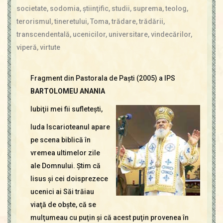
societate
,
sodomia
,
ştiinţific
,
studii
,
suprema
,
teolog
,
terorismul
,
tineretului
,
Toma
,
trădare
,
trădării
,
transcendentală
,
ucenicilor
,
universitare
,
vindecărilor
,
viperă
,
virtute
Fragment din Pastorala de Paşti (2005) a IPS
BARTOLOMEU ANANIA
Iubiţii mei fii sufleteşti,
Iuda Iscarioteanul apare
pe scena biblică în
vremea ultimelor zile
ale Domnului. Ştim că
Iisus şi cei doisprezece
ucenici ai Săi trăiau
viaţă de obşte, că se
mulţumeau cu puţin şi că acest puţin provenea în