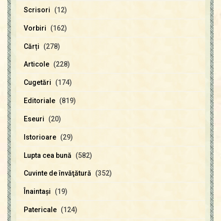
Scrisori
(12)
Vorbiri
(162)
Cărți
(278)
Articole
(228)
Cugetări
(174)
Editoriale
(819)
Eseuri
(20)
Istorioare
(29)
Lupta cea bună
(582)
Cuvinte de învăţătură
(352)
Înaintaşi
(19)
Patericale
(124)