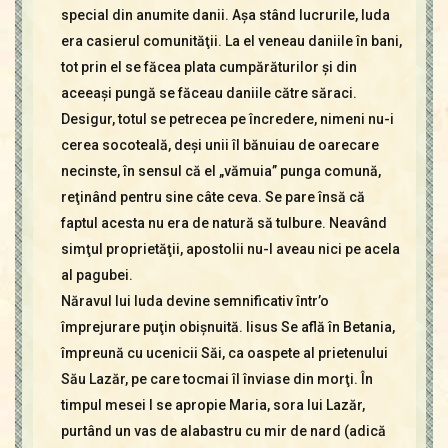
special din anumite danii. Aşa stând lucrurile, Iuda
era casierul comunităţii. La el veneau daniile în bani,
tot prin el se făcea plata cumpărăturilor şi din
aceeaşi pungă se făceau daniile către săraci.
Desigur, totul se petrecea pe încredere, nimeni nu-i
cerea socoteală, deşi unii îl bănuiau de oarecare
necinste, în sensul că el „vămuia” punga comună,
reţinând pentru sine câte ceva. Se pare însă că
faptul acesta nu era de natură să tulbure. Neavând
simţul proprietăţii, apostolii nu-l aveau nici pe acela
al pagubei.
Năravul lui Iuda devine semnificativ într’o
împrejurare puţin obişnuită. Iisus Se află în Betania,
împreună cu ucenicii Săi, ca oaspete al prietenului
Său Lazăr, pe care tocmai îl înviase din morţi. În
timpul mesei I se apropie Maria, sora lui Lazăr,
purtând un vas de alabastru cu mir de nard (adică