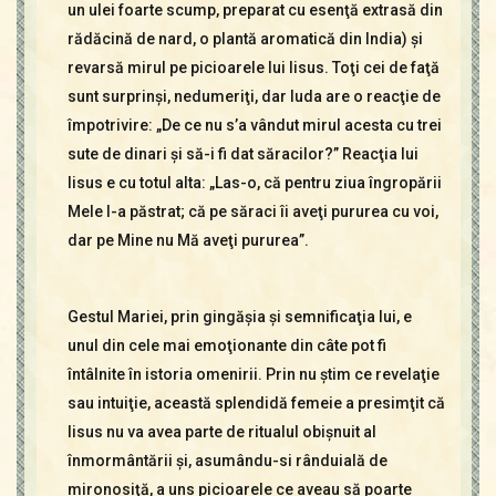
un ulei foarte scump, preparat cu esenţă extrasă din
rădăcină de nard, o plantă aromatică din India) şi
revarsă mirul pe picioarele lui Iisus. Toţi cei de faţă
sunt surprinşi, nedumeriţi, dar Iuda are o reacţie de
împotrivire: „De ce nu s’a vândut mirul acesta cu trei
sute de dinari şi să-i fi dat săracilor?” Reacţia lui
Iisus e cu totul alta: „Las-o, că pentru ziua îngropării
Mele l-a păstrat; că pe săraci îi aveţi pururea cu voi,
dar pe Mine nu Mă aveţi pururea”.
Gestul Mariei, prin gingăşia şi semnificaţia lui, e
unul din cele mai emoţionante din câte pot fi
întâlnite în istoria omenirii. Prin nu ştim ce revelaţie
sau intuiţie, această splendidă femeie a presimţit că
Iisus nu va avea parte de ritualul obişnuit al
înmormântării şi, asumându-si rânduială de
mironosiţă, a uns picioarele ce aveau să poarte