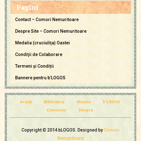
m
Pagini
o
r
Contact – Comori Nemuritoare
i
Despre Site – Comori Nemuritoare
N
e
Medalia (cruciuliţa) Oastei
m
Condiţii de Colaborare
u
Termeni și Condiții
r
i
Bannere pentru b’LOGOS
t
o
a
Acasă
Biblioteca
Muzeu
b'LOGOS
r
Comornic
Despre
e
Copyright © 2014 bLOGOS. Designed by
Comori
Nemuritoare