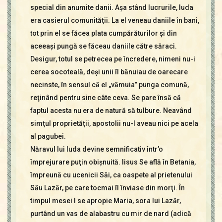
special din anumite danii. Aşa stând lucrurile, Iuda
era casierul comunităţii. La el veneau daniile în bani,
tot prin el se făcea plata cumpărăturilor şi din
aceeaşi pungă se făceau daniile către săraci.
Desigur, totul se petrecea pe încredere, nimeni nu-i
cerea socoteală, deşi unii îl bănuiau de oarecare
necinste, în sensul că el „vămuia” punga comună,
reţinând pentru sine câte ceva. Se pare însă că
faptul acesta nu era de natură să tulbure. Neavând
simţul proprietăţii, apostolii nu-l aveau nici pe acela
al pagubei.
Năravul lui Iuda devine semnificativ într’o
împrejurare puţin obişnuită. Iisus Se află în Betania,
împreună cu ucenicii Săi, ca oaspete al prietenului
Său Lazăr, pe care tocmai îl înviase din morţi. În
timpul mesei I se apropie Maria, sora lui Lazăr,
purtând un vas de alabastru cu mir de nard (adică