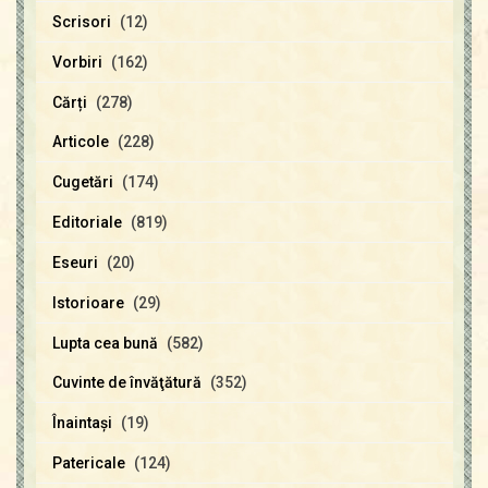
Scrisori
(12)
Vorbiri
(162)
Cărți
(278)
Articole
(228)
Cugetări
(174)
Editoriale
(819)
Eseuri
(20)
Istorioare
(29)
Lupta cea bună
(582)
Cuvinte de învăţătură
(352)
Înaintaşi
(19)
Patericale
(124)