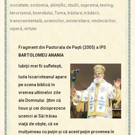
societate
,
sodomia
,
ştiinţific
,
studii
,
suprema
,
teolog
,
terorismul
,
tineretului
,
Toma
,
trădare
,
trădării
,
transcendentală
,
ucenicilor
,
universitare
,
vindecărilor
,
viperă
,
virtute
Fragment din Pastorala de Paşti (2005) a IPS
BARTOLOMEU ANANIA
Iubiţii mei fii sufleteşti,
Iuda Iscarioteanul apare
pe scena biblică în
vremea ultimelor zile
ale Domnului. Ştim că
Iisus şi cei doisprezece
ucenici ai Săi trăiau
viaţă de obşte, că se
mulţumeau cu puţin şi că acest puţin provenea în