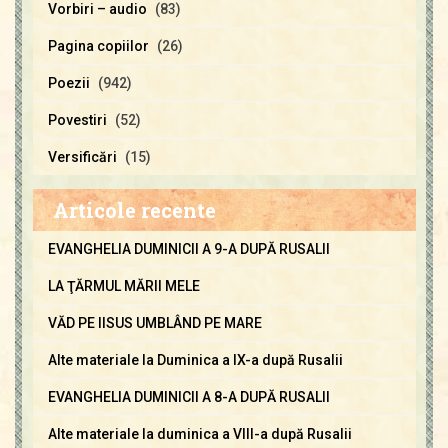
Vorbiri – audio
(83)
Pagina copiilor
(26)
Poezii
(942)
Povestiri
(52)
Versificări
(15)
Articole recente
EVANGHELIA DUMINICII A 9-A DUPĂ RUSALII
LA ŢĂRMUL MĂRII MELE
VĂD PE IISUS UMBLÂND PE MARE
Alte materiale la Duminica a IX-a după Rusalii
EVANGHELIA DUMINICII A 8-A DUPĂ RUSALII
Alte materiale la duminica a VIII-a după Rusalii