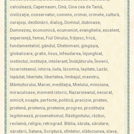
Contact
calculează
,
Capernaum
,
Cină
,
Cina cea de Taină
,
Icoane
civilizaţie
,
conservator
,
convins
,
crimei
,
crimele
,
cultură
,
Mărgăritare
curajoşi
,
dezbinării
,
dialog
,
Domnul
,
dubioase
,
Calendar
Dumnezeu
,
economică
,
ecumenist
,
evanghelie
,
excelent
,
Glosar
experienţă
,
femei
,
Fiul Omului
,
frăţesc
,
frică
,
Repere
fundamentalist
,
gândul
,
Ghetsimani
,
gingăşia
,
globalizare
,
gratis
,
Iisus
,
înfeudarea
,
înjunghiat
,
instinctul
,
instituţie
,
intolerant
,
Învăţătorule
,
Învierii
,
Iscarioteanul
,
istoria
,
Iuda
,
lăcomia
,
laşitate
,
Lazăr
,
lepădat
,
libertate
,
libertatea
,
limbajul
,
maestru
,
Mântuitorului
,
Mariei
,
meditaţia
,
Mielului
,
minciuna
,
miraculoase
,
moment istoric
,
Nazarineanul
,
necurat
,
nimicit
,
noapte
,
perfecte
,
politică
,
precizie
,
prieten
,
prietenă
,
prietenia
,
prietenie
,
progres
,
prostituţia
legitimează
,
proxenetismul
,
Răstignitului
,
război
,
reclamă
,
religie
,
retrograd. Biblia
,
săruta
,
sărutare
,
sărutării
,
Satana
,
Scriptură
,
sfintelor
,
slăbiciunea
,
slava
,