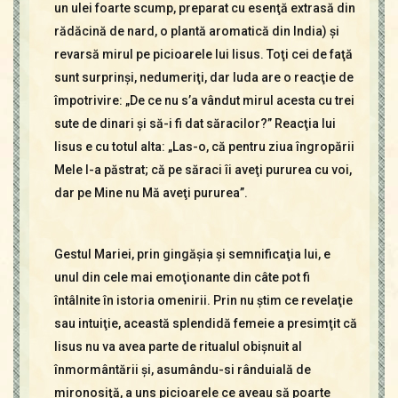
un ulei foarte scump, preparat cu esenţă extrasă din
rădăcină de nard, o plantă aromatică din India) şi
revarsă mirul pe picioarele lui Iisus. Toţi cei de faţă
sunt surprinşi, nedumeriţi, dar Iuda are o reacţie de
împotrivire: „De ce nu s’a vândut mirul acesta cu trei
sute de dinari şi să-i fi dat săracilor?” Reacţia lui
Iisus e cu totul alta: „Las-o, că pentru ziua îngropării
Mele l-a păstrat; că pe săraci îi aveţi pururea cu voi,
dar pe Mine nu Mă aveţi pururea”.
Gestul Mariei, prin gingăşia şi semnificaţia lui, e
unul din cele mai emoţionante din câte pot fi
întâlnite în istoria omenirii. Prin nu ştim ce revelaţie
sau intuiţie, această splendidă femeie a presimţit că
Iisus nu va avea parte de ritualul obişnuit al
înmormântării şi, asumându-si rânduială de
mironosiţă, a uns picioarele ce aveau să poarte