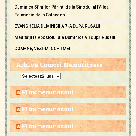
Duminica Sfinţilor Părinţi de la Sinodul al IV-lea
Ecumenic de la Calcedon
EVANGHELIA DUMINICII A 7-A DUPĂ RUSALII
Meditaţii la Apostolul din Duminica VII după Rusalii
DOAMNE, VEZI-MI OCHII MEI
Arhiva Comori Nemuritoare
A
r
h
Flux necunoscut
i
v
Flux necunoscut
a
C
Flux necunoscut
o