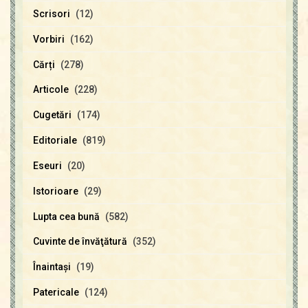
Scrisori
(12)
Vorbiri
(162)
Cărți
(278)
Articole
(228)
Cugetări
(174)
Editoriale
(819)
Eseuri
(20)
Istorioare
(29)
Lupta cea bună
(582)
Cuvinte de învăţătură
(352)
Înaintaşi
(19)
Patericale
(124)