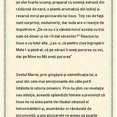
un ulei foarte scump, preparat cu esenţă extrasă din
rădăcină de nard, o plantă aromatică din India) şi
revarsă mirul pe picioarele lui Iisus. Toţi cei de faţă
sunt surprinşi, nedumeriţi, dar Iuda are o reacţie de
împotrivire: „De ce nu s’a vândut mirul acesta cu trei
sute de dinari şi să-i fi dat săracilor?” Reacţia lui
Iisus e cu totul alta: „Las-o, că pentru ziua îngropării
Mele l-a păstrat; că pe săraci îi aveţi pururea cu voi,
dar pe Mine nu Mă aveţi pururea”.
Gestul Mariei, prin gingăşia şi semnificaţia lui, e
unul din cele mai emoţionante din câte pot fi
întâlnite în istoria omenirii. Prin nu ştim ce revelaţie
sau intuiţie, această splendidă femeie a presimţit că
Iisus nu va avea parte de ritualul obişnuit al
înmormântării şi, asumându-si rânduială de
mironosiţă, a uns picioarele ce aveau să poarte