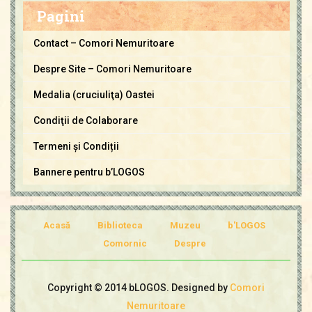
m
Pagini
o
r
Contact – Comori Nemuritoare
i
Despre Site – Comori Nemuritoare
N
e
Medalia (cruciuliţa) Oastei
m
Condiţii de Colaborare
u
Termeni și Condiții
r
i
Bannere pentru b’LOGOS
t
o
a
Acasă
Biblioteca
Muzeu
b'LOGOS
r
Comornic
Despre
e
Copyright © 2014 bLOGOS. Designed by
Comori
Nemuritoare