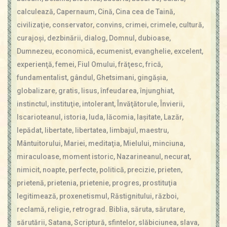
Contact
calculează
,
Capernaum
,
Cină
,
Cina cea de Taină
,
Icoane
civilizaţie
,
conservator
,
convins
,
crimei
,
crimele
,
cultură
,
Mărgăritare
curajoşi
,
dezbinării
,
dialog
,
Domnul
,
dubioase
,
Calendar
Dumnezeu
,
economică
,
ecumenist
,
evanghelie
,
excelent
,
Glosar
experienţă
,
femei
,
Fiul Omului
,
frăţesc
,
frică
,
Repere
fundamentalist
,
gândul
,
Ghetsimani
,
gingăşia
,
globalizare
,
gratis
,
Iisus
,
înfeudarea
,
înjunghiat
,
instinctul
,
instituţie
,
intolerant
,
Învăţătorule
,
Învierii
,
Iscarioteanul
,
istoria
,
Iuda
,
lăcomia
,
laşitate
,
Lazăr
,
lepădat
,
libertate
,
libertatea
,
limbajul
,
maestru
,
Mântuitorului
,
Mariei
,
meditaţia
,
Mielului
,
minciuna
,
miraculoase
,
moment istoric
,
Nazarineanul
,
necurat
,
nimicit
,
noapte
,
perfecte
,
politică
,
precizie
,
prieten
,
prietenă
,
prietenia
,
prietenie
,
progres
,
prostituţia
legitimează
,
proxenetismul
,
Răstignitului
,
război
,
reclamă
,
religie
,
retrograd. Biblia
,
săruta
,
sărutare
,
sărutării
,
Satana
,
Scriptură
,
sfintelor
,
slăbiciunea
,
slava
,