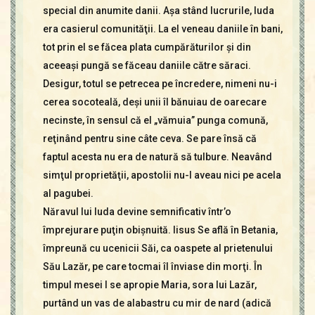
special din anumite danii. Aşa stând lucrurile, Iuda
era casierul comunităţii. La el veneau daniile în bani,
tot prin el se făcea plata cumpărăturilor şi din
aceeaşi pungă se făceau daniile către săraci.
Desigur, totul se petrecea pe încredere, nimeni nu-i
cerea socoteală, deşi unii îl bănuiau de oarecare
necinste, în sensul că el „vămuia” punga comună,
reţinând pentru sine câte ceva. Se pare însă că
faptul acesta nu era de natură să tulbure. Neavând
simţul proprietăţii, apostolii nu-l aveau nici pe acela
al pagubei.
Năravul lui Iuda devine semnificativ într’o
împrejurare puţin obişnuită. Iisus Se află în Betania,
împreună cu ucenicii Săi, ca oaspete al prietenului
Său Lazăr, pe care tocmai îl înviase din morţi. În
timpul mesei I se apropie Maria, sora lui Lazăr,
purtând un vas de alabastru cu mir de nard (adică