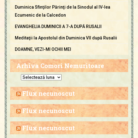
Duminica Sfinţilor Părinţi de la Sinodul al IV-lea
Ecumenic de la Calcedon
EVANGHELIA DUMINICII A 7-A DUPĂ RUSALII
Meditaţii la Apostolul din Duminica VII după Rusalii
DOAMNE, VEZI-MI OCHII MEI
Arhiva Comori Nemuritoare
A
r
h
Flux necunoscut
i
v
Flux necunoscut
a
C
Flux necunoscut
o