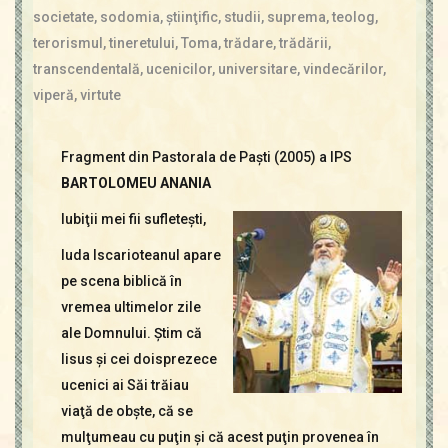
societate
,
sodomia
,
ştiinţific
,
studii
,
suprema
,
teolog
,
terorismul
,
tineretului
,
Toma
,
trădare
,
trădării
,
transcendentală
,
ucenicilor
,
universitare
,
vindecărilor
,
viperă
,
virtute
Fragment din Pastorala de Paşti (2005) a IPS
BARTOLOMEU ANANIA
Iubiţii mei fii sufleteşti,
Iuda Iscarioteanul apare
pe scena biblică în
vremea ultimelor zile
ale Domnului. Ştim că
Iisus şi cei doisprezece
ucenici ai Săi trăiau
viaţă de obşte, că se
mulţumeau cu puţin şi că acest puţin provenea în