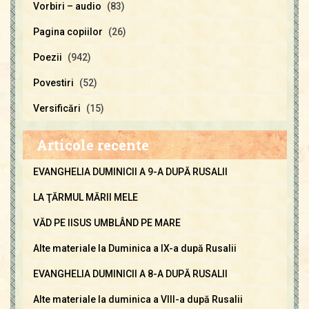
Vorbiri – audio
(83)
Pagina copiilor
(26)
Poezii
(942)
Povestiri
(52)
Versificări
(15)
Articole recente
EVANGHELIA DUMINICII A 9-A DUPĂ RUSALII
LA ŢĂRMUL MĂRII MELE
VĂD PE IISUS UMBLÂND PE MARE
Alte materiale la Duminica a IX-a după Rusalii
EVANGHELIA DUMINICII A 8-A DUPĂ RUSALII
Alte materiale la duminica a VIII-a după Rusalii