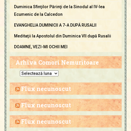
Duminica Sfinţilor Părinţi de la Sinodul al IV-lea
Ecumenic de la Calcedon
EVANGHELIA DUMINICII A 7-A DUPĂ RUSALII
Meditaţii la Apostolul din Duminica VII după Rusalii
DOAMNE, VEZI-MI OCHII MEI
Arhiva Comori Nemuritoare
A
r
h
Flux necunoscut
i
v
Flux necunoscut
a
C
Flux necunoscut
o