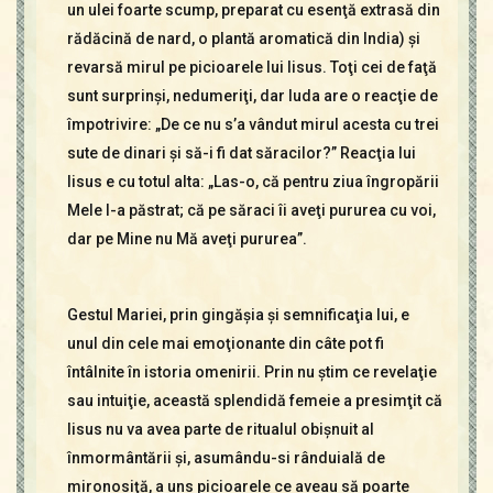
un ulei foarte scump, preparat cu esenţă extrasă din
rădăcină de nard, o plantă aromatică din India) şi
revarsă mirul pe picioarele lui Iisus. Toţi cei de faţă
sunt surprinşi, nedumeriţi, dar Iuda are o reacţie de
împotrivire: „De ce nu s’a vândut mirul acesta cu trei
sute de dinari şi să-i fi dat săracilor?” Reacţia lui
Iisus e cu totul alta: „Las-o, că pentru ziua îngropării
Mele l-a păstrat; că pe săraci îi aveţi pururea cu voi,
dar pe Mine nu Mă aveţi pururea”.
Gestul Mariei, prin gingăşia şi semnificaţia lui, e
unul din cele mai emoţionante din câte pot fi
întâlnite în istoria omenirii. Prin nu ştim ce revelaţie
sau intuiţie, această splendidă femeie a presimţit că
Iisus nu va avea parte de ritualul obişnuit al
înmormântării şi, asumându-si rânduială de
mironosiţă, a uns picioarele ce aveau să poarte