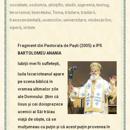
societate
,
sodomia
,
ştiinţific
,
studii
,
suprema
,
teolog
,
terorismul
,
tineretului
,
Toma
,
trădare
,
trădării
,
transcendentală
,
ucenicilor
,
universitare
,
vindecărilor
,
viperă
,
virtute
Fragment din Pastorala de Paşti (2005) a IPS
BARTOLOMEU ANANIA
Iubiţii mei fii sufleteşti,
Iuda Iscarioteanul apare
pe scena biblică în
vremea ultimelor zile
ale Domnului. Ştim că
Iisus şi cei doisprezece
ucenici ai Săi trăiau
viaţă de obşte, că se
mulţumeau cu puţin şi că acest puţin provenea în