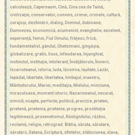
Contact
calculează
,
Capernaum
,
Cină
,
Cina cea de Taină
,
Icoane
civilizaţie
,
conservator
,
convins
,
crimei
,
crimele
,
cultură
,
Mărgăritare
curajoşi
,
dezbinării
,
dialog
,
Domnul
,
dubioase
,
Calendar
Dumnezeu
,
economică
,
ecumenist
,
evanghelie
,
excelent
,
Glosar
experienţă
,
femei
,
Fiul Omului
,
frăţesc
,
frică
,
Repere
fundamentalist
,
gândul
,
Ghetsimani
,
gingăşia
,
globalizare
,
gratis
,
Iisus
,
înfeudarea
,
înjunghiat
,
instinctul
,
instituţie
,
intolerant
,
Învăţătorule
,
Învierii
,
Iscarioteanul
,
istoria
,
Iuda
,
lăcomia
,
laşitate
,
Lazăr
,
lepădat
,
libertate
,
libertatea
,
limbajul
,
maestru
,
Mântuitorului
,
Mariei
,
meditaţia
,
Mielului
,
minciuna
,
miraculoase
,
moment istoric
,
Nazarineanul
,
necurat
,
nimicit
,
noapte
,
perfecte
,
politică
,
precizie
,
prieten
,
prietenă
,
prietenia
,
prietenie
,
progres
,
prostituţia
legitimează
,
proxenetismul
,
Răstignitului
,
război
,
reclamă
,
religie
,
retrograd. Biblia
,
săruta
,
sărutare
,
sărutării
,
Satana
,
Scriptură
,
sfintelor
,
slăbiciunea
,
slava
,