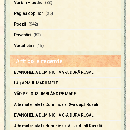
Vorbiri – audio
(83)
Pagina copiilor
(26)
Poezii
(942)
Povestiri
(52)
Versificări
(15)
Articole recente
EVANGHELIA DUMINICII A 9-A DUPĂ RUSALII
LA ŢĂRMUL MĂRII MELE
VĂD PE IISUS UMBLÂND PE MARE
Alte materiale la Duminica a IX-a după Rusalii
EVANGHELIA DUMINICII A 8-A DUPĂ RUSALII
Alte materiale la duminica a VIII-a după Rusalii