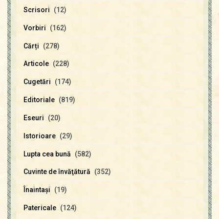
Scrisori
(12)
Vorbiri
(162)
Cărți
(278)
Articole
(228)
Cugetări
(174)
Editoriale
(819)
Eseuri
(20)
Istorioare
(29)
Lupta cea bună
(582)
Cuvinte de învăţătură
(352)
Înaintaşi
(19)
Patericale
(124)