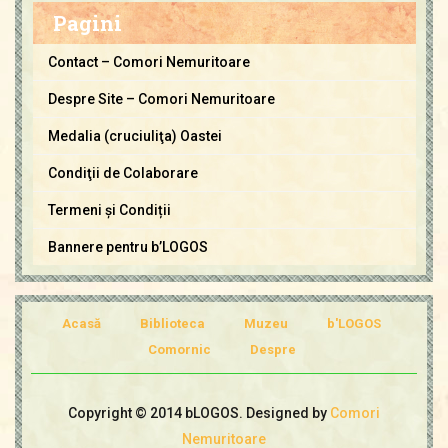
m
Pagini
o
r
Contact – Comori Nemuritoare
i
Despre Site – Comori Nemuritoare
N
e
Medalia (cruciuliţa) Oastei
m
Condiţii de Colaborare
u
Termeni și Condiții
r
i
Bannere pentru b’LOGOS
t
o
a
Acasă
Biblioteca
Muzeu
b'LOGOS
r
Comornic
Despre
e
Copyright © 2014 bLOGOS. Designed by
Comori
Nemuritoare