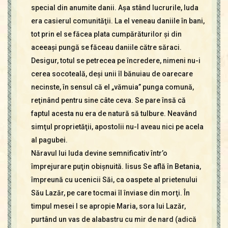
special din anumite danii. Aşa stând lucrurile, Iuda
era casierul comunităţii. La el veneau daniile în bani,
tot prin el se făcea plata cumpărăturilor şi din
aceeaşi pungă se făceau daniile către săraci.
Desigur, totul se petrecea pe încredere, nimeni nu-i
cerea socoteală, deşi unii îl bănuiau de oarecare
necinste, în sensul că el „vămuia” punga comună,
reţinând pentru sine câte ceva. Se pare însă că
faptul acesta nu era de natură să tulbure. Neavând
simţul proprietăţii, apostolii nu-l aveau nici pe acela
al pagubei.
Năravul lui Iuda devine semnificativ într’o
împrejurare puţin obişnuită. Iisus Se află în Betania,
împreună cu ucenicii Săi, ca oaspete al prietenului
Său Lazăr, pe care tocmai îl înviase din morţi. În
timpul mesei I se apropie Maria, sora lui Lazăr,
purtând un vas de alabastru cu mir de nard (adică