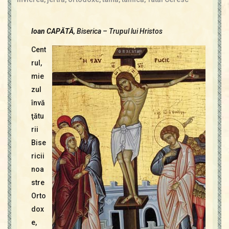
Ioan CAPĂTĂ
, Biserica – Trupul lui Hristos
Cent
rul,
mie
zul
învă
ţătu
rii
Bise
ricii
noa
stre
Orto
dox
e,