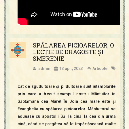
SPĂLAREA PICIOARELOR, O
LECŢIE DE DRAGOSTE ŞI
SMERENIE
admin
13 apr., 2023
Articole
Cât de zguduitoare şi pilduitoare sunt întâmplările
prin care a trecut scumpul nostru Mântuitor în
Săptămâna cea Mare! În Joia cea mare este şi
Evanghelia cu spălarea picioarelor. Mântuitorul se
adunase cu apostolii Săi la cină, la cea din urmă
cină, când se pregătea să le împărtăşească multe