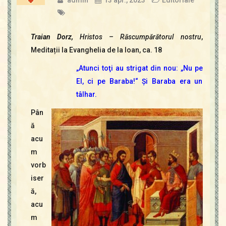
Traian Dorz,
Hristos – Răscumpărătorul nostru
,
Meditații la Evanghelia de la Ioan, ca. 18
„Atunci toţi au strigat din nou: „Nu pe
El, ci pe Baraba!“ Şi Baraba era un
tâlhar.
Pân
ă
acu
m
vorb
iser
ă,
acu
m