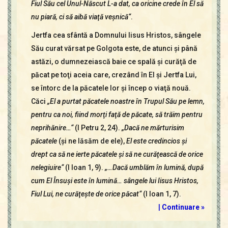
Fiul Său cel Unul-Născut L-a dat, ca oricine crede în El să
nu piară, ci să aibă viaţă veşnică“
.
Jertfa cea sfântă a Domnului Iisus Hristos, sângele
Său curat vărsat pe Golgota este, de atunci şi până
astăzi, o dumnezeiască baie ce spală şi curăţă de
păcat pe toţi aceia care, crezând în El şi Jertfa Lui,
se întorc de la păcatele lor şi încep o viaţă nouă.
Căci
„El a purtat păcatele noastre în Trupul Său pe lemn,
pentru ca noi, fiind morţi faţă de păcate, să trăim pentru
neprihănire…“
(I Petru 2, 24).
„Dacă ne mărturisim
păcatele
(şi ne lăsăm de ele),
El este credincios şi
drept ca să ne ierte păcatele şi să ne curăţească de orice
nelegiuire“
(I Ioan 1, 9).
„…Dacă umblăm în lumină, după
cum El Însuşi este în lumină… sângele lui Iisus Hristos,
Fiul Lui, ne curăţeşte de orice păcat“
(I Ioan 1, 7).
|
Continuare »