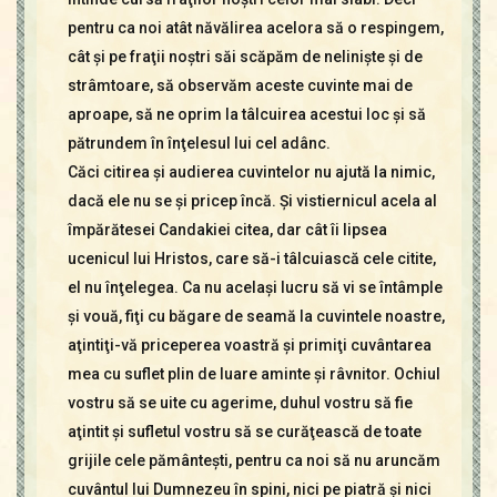
pentru ca noi atât năvălirea acelora să o respingem,
cât şi pe fraţii noştri săi scăpăm de nelinişte şi de
strâmtoare, să observăm aceste cuvinte mai de
aproape, să ne oprim la tâlcuirea acestui loc şi să
pătrundem în înţelesul lui cel adânc.
Căci citirea şi audierea cuvintelor nu ajută la nimic,
dacă ele nu se şi pricep încă. Şi vistiernicul acela al
împărătesei Candakiei citea, dar cât îi lipsea
ucenicul lui Hristos, care să-i tâlcuiască cele citite,
el nu înţelegea. Ca nu acelaşi lucru să vi se întâmple
şi vouă, fiţi cu băgare de seamă la cuvintele noastre,
aţintiţi-vă priceperea voastră şi primiţi cuvântarea
mea cu suflet plin de luare aminte şi râvnitor. Ochiul
vostru să se uite cu agerime, duhul vostru să fie
aţintit şi sufletul vostru să se curăţească de toate
grijile cele pământeşti, pentru ca noi să nu aruncăm
cuvântul lui Dumnezeu în spini, nici pe piatră şi nici