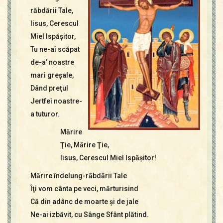
Contact
răbdării Tale,
Icoane
Iisus, Cerescul
Mărgăritare
Miel Ispăşitor,
Calendar
Tu ne-ai scăpat
Glosar
de-a’ noastre
Repere
mari greşale,
Dând preţul
Jertfei noastre-
a tuturor.
Mărire
Ţie, Mărire Ţie,
Iisus, Cerescul Miel Ispăşitor!
Mărire îndelung-răbdării Tale
Îţi vom cânta pe veci, mărturisind
Că din adânc de moarte şi de jale
Ne-ai izbăvit, cu Sânge Sfânt plătind.