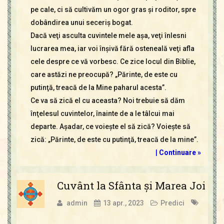
pe cale, ci să cultivăm un ogor gras şi roditor, spre
dobândirea unui seceriş bogat.
Dacă veţi asculta cuvintele mele aşa, veţi înlesni
lucrarea mea, iar voi înşivă fără osteneală veţi afla
cele despre ce vă vorbesc. Ce zice locul din Biblie,
care astăzi ne preocupă? „Părinte, de este cu
putinţă, treacă de la Mine paharul acesta”.
Ce va să zică el cu aceasta? Noi trebuie să dăm
înţelesul cuvintelor, înainte de a le tâlcui mai
departe. Aşadar, ce voieşte el să zică? Voieşte să
zică: „Părinte, de este cu putinţă, treacă de la mine”.
|
Continuare »
Cuvânt la Sfânta şi Marea Joi
admin
13 apr., 2023
Predici