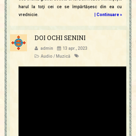
harul la toţi cei ce se împărtăşesc din ea cu
vrednicie.
|
Continuare »
DOI OCHI SENINI
admin
13 apr., 2023
Audio / Muzică