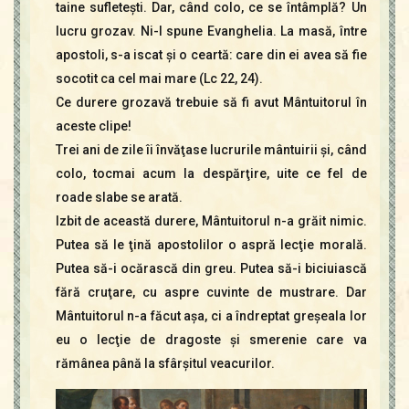
taine sufleteşti. Dar, când colo, ce se întâmplă? Un
lucru grozav. Ni-l spune Evanghelia. La masă, între
apostoli, s-a iscat şi o ceartă: care din ei avea să fie
socotit ca cel mai mare (Lc 22, 24).
Ce durere grozavă trebuie să fi avut Mântuitorul în
aceste clipe!
Trei ani de zile îi învăţase lucrurile mântuirii şi, când
colo, tocmai acum la despărţire, uite ce fel de
roade slabe se arată.
Izbit de această durere, Mântuitorul n-a grăit nimic.
Putea să le ţină apostolilor o aspră lecţie morală.
Putea să-i ocărască din greu. Putea să-i biciuiască
fără cruţare, cu aspre cuvinte de mustrare. Dar
Mântuitorul n-a făcut aşa, ci a îndreptat greşeala lor
eu o lecţie de dragoste şi smerenie care va
rămânea până la sfârşitul veacurilor.