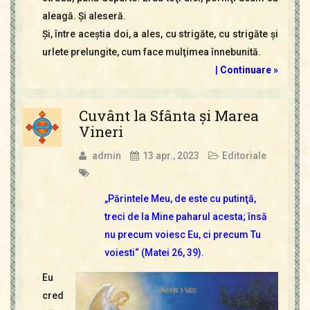
aleagă. Şi aleseră.
Şi, între aceştia doi, a ales, cu strigăte, cu strigăte şi
urlete prelungite, cum face mulţimea înnebunită.
|
Continuare »
Cuvânt la Sfânta şi Marea
Vineri
admin
13 apr., 2023
Editoriale
„Părintele Meu, de este cu putinţă,
treci de la Mine paharul acesta; însă
nu precum voiesc Eu, ci precum Tu
voiesti“ (Matei 26, 39).
Eu
cred