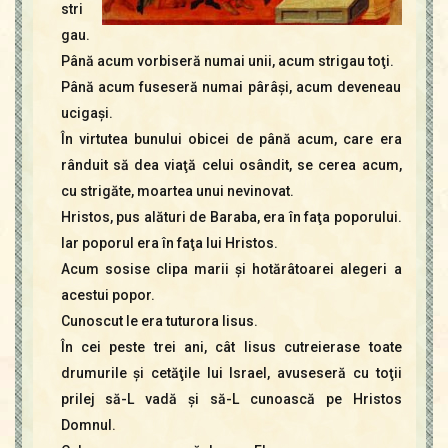
stri
gau.
Până acum vorbiseră numai unii, acum strigau toţi.
Până acum fuseseră numai pârâşi, acum deveneau
ucigaşi.
În virtutea bunului obicei de până acum, care era
rânduit să dea viaţă celui osândit, se cerea acum,
cu strigăte, moartea unui nevinovat.
Hristos, pus alături de Baraba, era în faţa poporului.
Iar poporul era în faţa lui Hristos.
Acum sosise clipa marii şi hotărâtoarei alegeri a
acestui popor.
Cunoscut le era tuturora Iisus.
În cei peste trei ani, cât Iisus cutreierase toate
drumurile şi cetăţile lui Israel, avuseseră cu toţii
prilej să-L vadă şi să-L cunoască pe Hristos
Domnul.