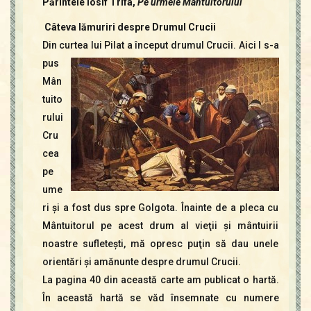
Părintele Iosif Trifa,
Pe urmele Mântuitorului
Câteva lămuriri despre Drumul Crucii
Din curtea lui Pilat a început drumul Crucii. Aici I s-a
pus
Mân
tuito
rului
Cru
cea
pe
ume
ri şi a fost dus spre Golgota. Înainte de a pleca cu
Mântuitorul pe acest drum al vieţii şi mântuirii
noastre sufleteşti, mă opresc puţin să dau unele
orientări şi amănunte despre drumul Crucii.
La pagina 40 din această carte am publicat o hartă.
În această hartă se văd însemnate cu numere