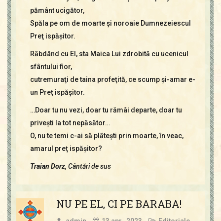
pământ ucigător,
Spăla pe om de moarte şi noroaie Dumnezeiescul
Preţ ispăşitor.
Răbdând cu El, sta Maica Lui zdrobită cu ucenicul
sfântului fior,
cutremuraţi de taina profeţită, ce scump şi-amar e-
un Preţ ispăşitor.
…Doar tu nu vezi, doar tu rămâi departe, doar tu
priveşti la tot nepăsător…
O, nu te temi c-ai să plăteşti prin moarte, în veac,
amarul preţ ispăşitor?
Traian Dorz,
Cântări de sus
NU PE EL, CI PE BARABA!
admin
13 apr., 2023
Editoriale