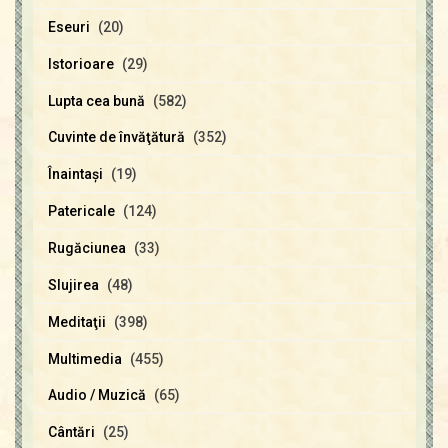
Eseuri
(20)
Istorioare
(29)
Lupta cea bună
(582)
Cuvinte de învăţătură
(352)
Înaintaşi
(19)
Patericale
(124)
Rugăciunea
(33)
Slujirea
(48)
Meditaţii
(398)
Multimedia
(455)
Audio / Muzică
(65)
Cântări
(25)