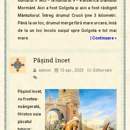
numărul 9. Aici – la numărul 9 – e Biserica Sfântului
Mormânt. Aici a fost Golgota şi aici a fost răstignit
Mântuitorul. Întreg drumul Crucii ţine 3 kilometri.
Până la un loc, drumul merge fără mare urcare, însă
de la un loc încolo suişul spre Golgota e tot mai
mare.
|
Continuare »
Păşind încet
admin
13 apr., 2023
Editoriale
Păşind încet,
cu fruntea-
nsângerată,
Hristos suia
păcatul
tuturor;