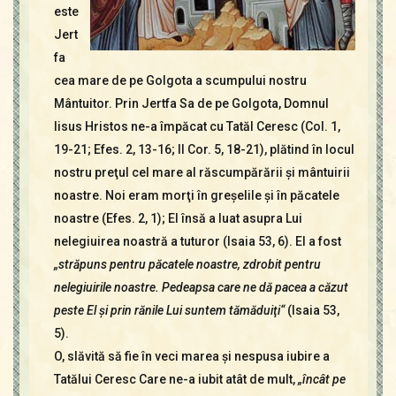
este
Jert
fa
cea mare de pe Golgota a scumpului nostru
Mântuitor. Prin Jertfa Sa de pe Golgota, Domnul
Iisus Hristos ne-a împăcat cu Tatăl Ceresc (Col. 1,
19-21; Efes. 2, 13-16; II Cor. 5, 18-21), plătind în locul
nostru preţul cel mare al răscumpărării şi mântuirii
noastre. Noi eram morţi în greşelile şi în păcatele
noastre (Efes. 2, 1); El însă a luat asupra Lui
nelegiuirea noastră a tuturor (Isaia 53, 6). El a fost
„străpuns pentru păcatele noastre, zdrobit pentru
nelegiuirile noastre. Pedeapsa care ne dă pacea a căzut
peste El şi prin rănile Lui suntem tămăduiţi“
(Isaia 53,
5).
O, slăvită să fie în veci marea şi nespusa iubire a
Tatălui Ceresc Care ne-a iubit atât de mult,
„încât pe