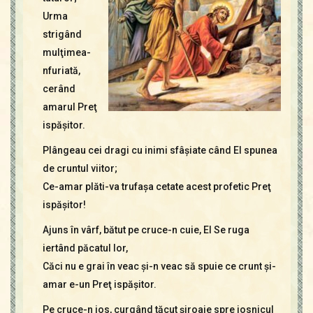
Urma
strigând
mulţimea-
nfuriată,
cerând
amarul Preţ
ispăşitor.
Plângeau cei dragi cu inimi sfâşiate când El spunea
de cruntul viitor;
Ce-amar plăti-va trufaşa cetate acest profetic Preţ
ispăşitor!
Ajuns în vârf, bătut pe cruce-n cuie, El Se ruga
iertând păcatul lor,
Căci nu e grai în veac şi-n veac să spuie ce crunt şi-
amar e-un Preţ ispăşitor.
Pe cruce-n jos, curgând tăcut şiroaie spre josnicul