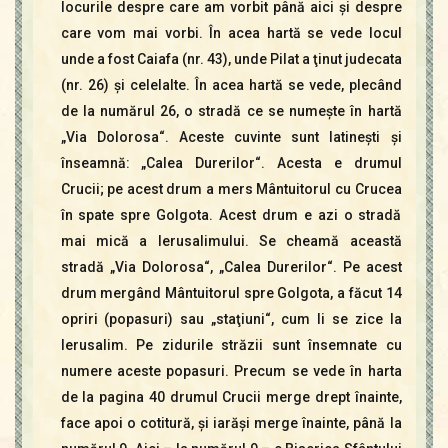
locurile despre care am vorbit până aici şi despre
care vom mai vorbi. În acea hartă se vede locul
unde a fost Caiafa (nr. 43), unde Pilat a ţinut judecata
(nr. 26) şi celelalte. În acea hartă se vede, plecând
de la numărul 26, o stradă ce se numeşte în hartă
„Via Dolorosa“. Aceste cuvinte sunt latineşti şi
înseamnă: „Calea Durerilor“. Acesta e drumul
Crucii; pe acest drum a mers Mântuitorul cu Crucea
în spate spre Golgota. Acest drum e azi o stradă
mai mică a Ierusalimului. Se cheamă această
stradă „Via Dolorosa“, „Calea Durerilor“. Pe acest
drum mergând Mântuitorul spre Golgota, a făcut 14
opriri (popasuri) sau „staţiuni“, cum li se zice la
Ierusalim. Pe zidurile străzii sunt însemnate cu
numere aceste popasuri. Precum se vede în harta
de la pagina 40 drumul Crucii merge drept înainte,
face apoi o cotitură, şi iarăşi merge înainte, până la