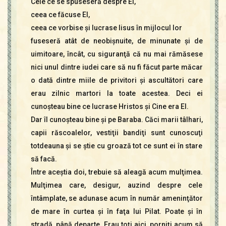
Cele ce se spuseseră despre El,
ceea ce făcuse El,
ceea ce vorbise şi lucrase Iisus în mijlocul lor
fuseseră atât de neobişnuite, de minunate şi de
uimitoare, încât, cu siguranţă că nu mai rămăsese
nici unul dintre iudei care să nu fi făcut parte măcar
o dată dintre miile de privitori şi ascultători care
erau zilnic martori la toate acestea. Deci ei
cunoşteau bine ce lucrase Hristos şi Cine era El.
Dar îl cunoşteau bine şi pe Baraba. Căci marii tâlhari,
capii răscoalelor, vestiţii bandiţi sunt cunoscuţi
totdeauna şi se ştie cu groază tot ce sunt ei în stare
să facă.
Între aceştia doi, trebuie să aleagă acum mulţimea.
Mulţimea care, desigur, auzind despre cele
întâmplate, se adunase acum în număr ameninţător
de mare în curtea şi în faţa lui Pilat. Poate şi în
stradă, până departe. Erau toţi aici, porniţi acum să