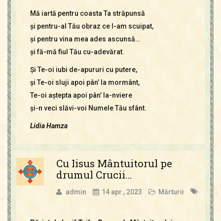
Mă iartă pentru coasta Ta străpunsă
şi pentru-al Tău obraz ce l-am scuipat,
şi pentru vina mea ades ascunsă…
şi fă-mă fiul Tău cu-adevărat.
Şi Te-oi iubi de-apururi cu putere,
şi Te-oi sluji apoi pân’ la mormânt,
Te-oi aştepta apoi pân’ la-nviere
şi-n veci slăvi-voi Numele Tău sfânt.
Lidia Hamza
Cu Iisus Mântuitorul pe
drumul Crucii…
admin
14 apr., 2023
Mărturii