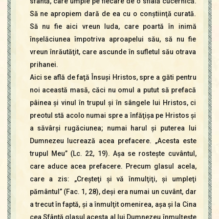
sfântă, care umple pe fiecare de o sfială cucernică.
Să ne apropiem dară de ea cu o conştiinţă curată.
Să nu fie aici vreun Iuda, care poartă în inimă
înşelăciunea împotriva aproapelui său, să nu fie
vreun înrăutăţit, care ascunde în sufletul său otrava
prihanei.
Aici se află de faţă Însuşi Hristos, spre a găti pentru
noi această masă, căci nu omul a putut să prefacă
pâinea şi vinul în trupul şi în sângele lui Hristos, ci
preotul stă acolo numai spre a înfăţişa pe Hristos şi
a săvârşi rugăciunea; numai harul şi puterea lui
Dumnezeu lucrează acea prefacere. „Acesta este
trupul Meu” (Lc. 22, 19). Aşa se rosteşte cuvântul,
care aduce acea prefacere. Precum glasul acela,
care a zis: „Creşteţi şi vă înmulţiţi, şi umpleţi
pământul” (Fac. 1, 28), deşi era numai un cuvânt, dar
a trecut în faptă, şi a înmulţit omenirea, aşa şi la Cina
cea Sfântă glasul acesta al lui Dumnezeu înmulţeşte