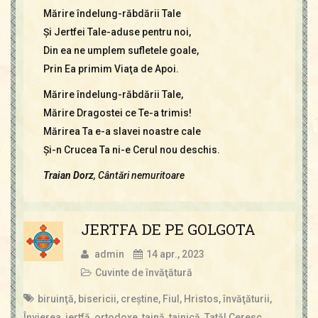
Mărire îndelung-răbdării Tale
Și Jertfei Tale-aduse pentru noi,
Din ea ne umplem sufletele goale,
Prin Ea primim Viaţa de Apoi.
Mărire îndelung-răbdării Tale,
Mărire Dragostei ce Te-a trimis!
Mărirea Ta e-a slavei noastre cale
Și-n Crucea Ta ni-e Cerul nou deschis.
Traian Dorz
, Cântări nemuritoare
JERTFA DE PE GOLGOTA
admin
14 apr., 2023
Cuvinte de învăţătură
biruinţă
,
bisericii
,
creştine
,
Fiul
,
Hristos
,
învăţăturii
,
Învierea
,
jertfă
,
ortodoxe
,
taină
,
tainică
,
Tatăl Ceresc