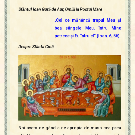
Sfântul Ioan Gură de Aur,
Omilii la Postul Mare
„Cel ce mănâncă trupul Meu şi
bea sângele Meu, întru Mine
petrece şi Eu întru el“ (Ioan. 6, 56).
Despre Sfânta Cină
Noi avem de gând a ne apropia de masa cea prea