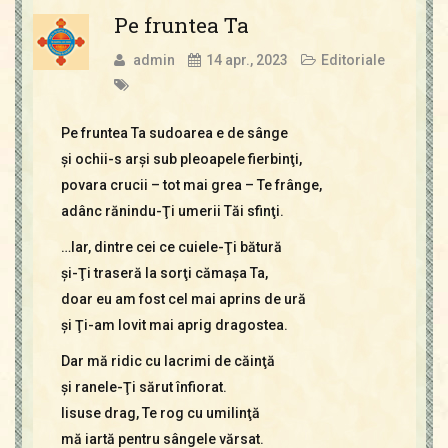
Pe fruntea Ta
admin
14 apr., 2023
Editoriale
Pe fruntea Ta sudoarea e de sânge
şi ochii-s arşi sub pleoapele fierbinţi,
povara crucii – tot mai grea – Te frânge,
adânc rănindu-Ţi umerii Tăi sfinţi.
…Iar, dintre cei ce cuiele-Ţi bătură
şi-Ţi traseră la sorţi cămaşa Ta,
doar eu am fost cel mai aprins de ură
şi Ţi-am lovit mai aprig dragostea.
Dar mă ridic cu lacrimi de căinţă
şi ranele-Ţi sărut înfiorat.
Iisuse drag, Te rog cu umilinţă
mă iartă pentru sângele vărsat.