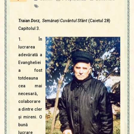
Traian Dorz,
Semănați
Cuvântul Sfânt
(Caietul 28)
Capitolul 3.
1. În
lucrarea
adevărată a
Evangheliei
a fost
totdeauna
cea mai
necesară,
colaborare
a dintre cler
şi mireni. O
bună
lucrare