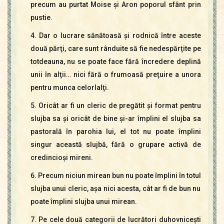
precum au purtat Moise şi Aron poporul sfânt prin
pustie.
4. Dar o lucrare sănătoasă şi rodnică între aceste
două părţi, care sunt rânduite să fie nedespărţite pe
totdeauna, nu se poate face fără încredere deplină
unii în alţii… nici fără o frumoasă preţuire a unora
pentru munca celorlalţi.
5. Oricât ar fi un cleric de pregătit şi format pentru
slujba sa şi oricât de bine şi-ar împlini el slujba sa
pastorală în parohia lui, el tot nu poate împlini
singur această slujbă, fără o grupare activă de
credincioşi mireni.
6. Precum niciun mirean bun nu poate împlini în totul
slujba unui cleric, aşa nici acesta, cât ar fi de bun nu
poate împlini slujba unui mirean.
7. Pe cele două categorii de lucrători duhovniceşti