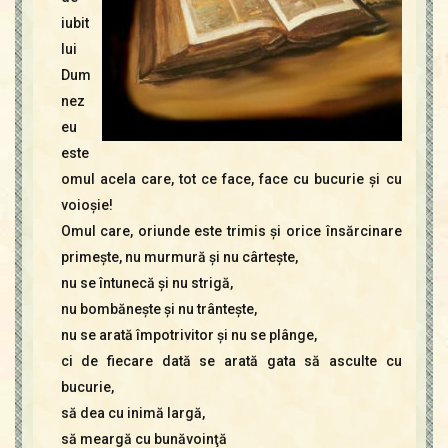
iubit
lui
Dum
nez
eu
este
omul acela care, tot ce face, face cu bucurie şi cu
voioşie!
Omul care, oriunde este trimis şi orice însărcinare
primeşte, nu murmură şi nu cârteşte,
nu se întunecă şi nu strigă,
nu bombăneşte şi nu trânteşte,
nu se arată împotrivitor şi nu se plânge,
ci de fiecare dată se arată gata să asculte cu
bucurie,
să dea cu inimă largă,
să meargă cu bunăvoinţă