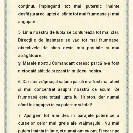
conţinut, împingând tot mai puternic înainte
desfăşurarea luptei ei sfinte tot mai frumoase şi mai
angajate.
5. Linia noastră de luptă se conturează tot mai clar.
Direcţiile de înaintare se văd tot mai frumoase,
obiectivele de atins devin mai posibile şi mai
atrăgătoare…
Şi Marele nostru Comandant ceresc parcă n-a fost
niciodată atât de prezent în mijlocul nostru.
6. Dar nici vrăjmaşul satana parcă n-a fost mai atent
şi mai concentrat asupra noastră ca acum. Ce
frumoasă este totuşi lupta lui Hristos, dar numai
când te angajezi în ea puternic şi total!
7. Ajungem tot mai des în barajele puternice a
curselor celor mai grele ale vrăjmaşului. Nu mai
putem înainta în linie, ci numai om cu om. Fiecare pe