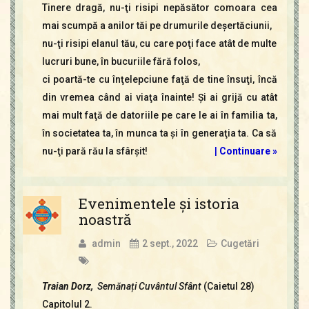
Tinere dragă, nu-ţi risipi nepăsător comoara cea
mai scumpă a anilor tăi pe drumurile deşertăciunii,
nu-ţi risipi elanul tău, cu care poţi face atât de multe
lucruri bune, în bucuriile fără folos,
ci poartă-te cu înţelepciune faţă de tine însuţi, încă
din vremea când ai viaţa înainte! Şi ai grijă cu atât
mai mult faţă de datoriile pe care le ai în familia ta,
în societatea ta, în munca ta şi în generaţia ta. Ca să
nu-ţi pară rău la sfârşit!
|
Continuare »
Evenimentele şi istoria
noastră
admin
2 sept., 2022
Cugetări
Traian Dorz,
Semănați
Cuvântul Sfânt
(Caietul 28)
Capitolul 2.