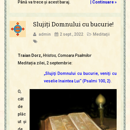
Până va trece şi acest baraj.
|
Continuare »
Slujiţi Domnului cu bucurie!
admin
2 sept., 2022
Meditaţii
Traian Dorz,
Hristos, Comoara Psalmilor
Meditația zilei, 2 septembrie:
„Slujiţi Domnului cu bucurie, veniţi cu
veselie înaintea Lui“ (Psalmi 100, 2).
O,
cât
de
plăc
ut şi
de