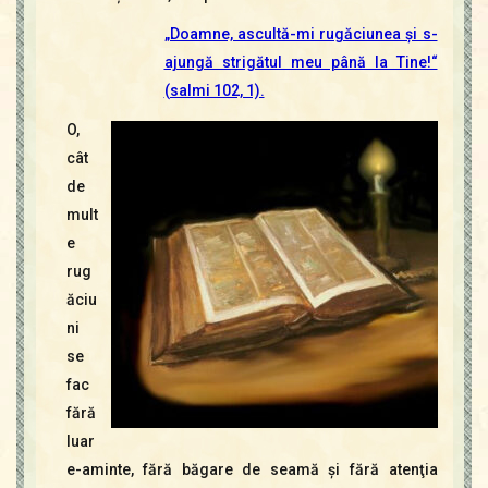
Contact
Icoane
„Doamne, ascultă-mi rugăciunea şi s-
Mărgăritare
ajungă strigătul meu până la Tine!“
(salmi 102, 1).
Calendar
Glosar
O,
Repere
cât
de
mult
e
rug
ăciu
ni
se
fac
fără
luar
e-aminte, fără băgare de seamă şi fără atenţia