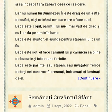
şi să înceapă fără zăbavă ceea ce i se cere.
Dar nu numai lui Dumnezeu Îi este drag de un astfel
de suflet, ci şi oricărui om care are a face cu el.
Dacă este copil, părinţii lui nu-l mai văd de drag şi
nu l-ar da pe nimic în lume.
Dacă este slujitor, el ajunge pentru stăpânii lui ca un
fiu.
Dacă este soţ, el face căminul lui şi căsnicia sa pline
de bucurie şi totdeauna fericite.
Dacă este părinte, sau stăpân, sau învăţător, ferice
de toţi cei care vor fi crescuţi, îndrumaţi şi luminaţi
de el.
|
Continuare »
Semănaţi Cuvântul Sfânt
admin
1 sept., 2022
Poezii