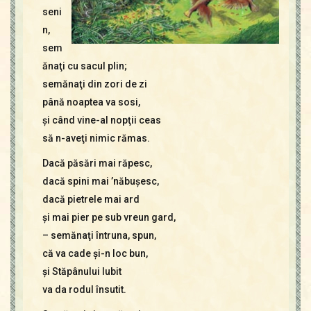
seni
n,
sem
ănaţi cu sacul plin;
semănaţi din zori de zi
până noaptea va sosi,
şi când vine-al nopţii ceas
să n-aveţi nimic rămas.
Dacă păsări mai răpesc,
dacă spini mai ’năbuşesc,
dacă pietrele mai ard
şi mai pier pe sub vreun gard,
– semănaţi întruna, spun,
că va cade şi-n loc bun,
şi Stăpânului Iubit
va da rodul însutit.