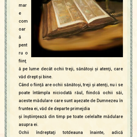
mar
e
com
oar
ă
pent
ru o
fiinţ
ă pe lume decât ochii treji, sănătoşi şi atenţi, care
văd drept şi bine.
Când o fiinţă are ochii sănătoşi, treji şi atenţi, nu i se
poate întâmpla niciodată răul, fiindcă ochii săi,
aceste mădulare care sunt aşezate de Dumnezeu în
fruntea ei, văd de departe primejdia
şi înştiinţează din timp pe toate celelalte mădulare
asupra ei.
Ochii îndreptaţi totdeauna înainte, adică