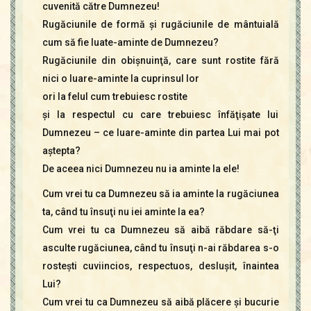
cuvenită către Dumnezeu!
Rugăciunile de formă şi rugăciunile de mântuială
cum să fie luate-aminte de Dumnezeu?
Rugăciunile din obişnuinţă, care sunt rostite fără
nici o luare-aminte la cuprinsul lor
ori la felul cum trebuiesc rostite
şi la respectul cu care trebuiesc înfăţişate lui
Dumnezeu – ce luare-aminte din partea Lui mai pot
aştepta?
De aceea nici Dumnezeu nu ia aminte la ele!
Cum vrei tu ca Dumnezeu să ia aminte la rugăciunea
ta, când tu însuţi nu iei aminte la ea?
Cum vrei tu ca Dumnezeu să aibă răbdare să-ţi
asculte rugăciunea, când tu însuţi n-ai răbdarea s-o
rosteşti cuviincios, respectuos, desluşit, înaintea
Lui?
Cum vrei tu ca Dumnezeu să aibă plăcere şi bucurie