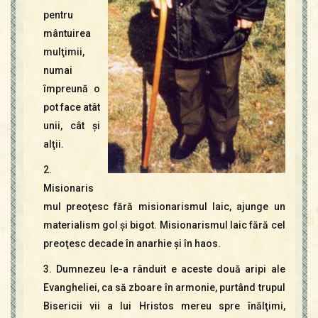
pentru
mântuirea
mulţimii,
numai
împreună o
pot face atât
unii, cât şi
alţii.
2.
Misionaris
mul preoţesc fără misionarismul laic, ajunge un
materialism gol şi bigot. Misionarismul laic fără cel
preoţesc decade în anarhie şi în haos.
3. Dumnezeu le-a rânduit e aceste două aripi ale
Evangheliei, ca să zboare în armonie, purtând trupul
Bisericii vii a lui Hristos mereu spre înălţimi,