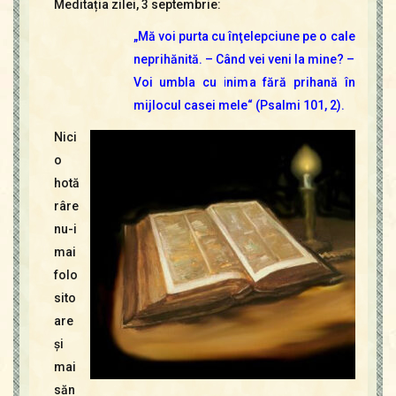
Meditația zilei, 3 septembrie:
„Mă voi purta cu înţelepciune pe o cale
neprihănită. – Când vei veni la mine? –
Voi umbla cu inima fără prihană în
mijlocul casei mele“ (Psalmi 101, 2).
Nici
o
hotă
râre
nu-i
mai
folo
sito
are
şi
mai
săn