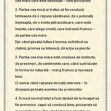
cea mare care este dedesubt – sunt picioarele.
2. Partea cea mică ar trebui să fie condusă
totdeauna de o raţiune sănătoasă, de o judecată
înţeleaptă, de o minte pătrunzătoare, care vede
înainte, care alege cinstit, care îndrumă frumos –
de partea cea mare.
Dar când păcatul tulbură lumina, echilibrul se
clatină, privirea se întunecă, direcţia se pierde.
3. Partea cea mai mare este condusă de instincte,
de presimţiri, de sentimente care, când sunt lăsate
în forma lor naturală – merg frumos şi lucrează
bine.
Ci numai când raţiunea stricată intervine – le
dirijează pe toate acestea rău şi nimicitor.
4. În mod normal totul a fost rânduit de la început să
fie armonios: capul să conducă bine, picioarele să