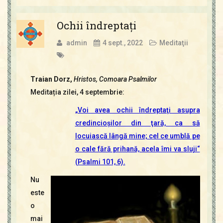
Ochii îndreptaţi
admin
4 sept., 2022
Meditaţii
Traian Dorz,
Hristos, Comoara Psalmilor
Meditația zilei, 4 septembrie:
„Voi avea ochii îndreptaţi asupra
credincioşilor din ţară, ca să
locuiască lângă mine; cel ce umblă pe
o cale fără prihană, acela îmi va sluji“
(Psalmi 101, 6).
Nu
este
o
mai