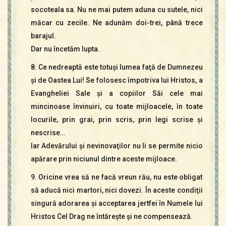
socoteala sa. Nu ne mai putem aduna cu sutele, nici
măcar cu zecile. Ne adunăm doi-trei, până trece
barajul.
Dar nu încetăm lupta.
8. Ce nedreaptă este totuşi lumea faţă de Dumnezeu
şi de Oastea Lui! Se folosesc împotriva lui Hristos, a
Evangheliei Sale şi a copiilor Săi cele mai
mincinoase învinuiri, cu toate mijloacele, în toate
locurile, prin grai, prin scris, prin legi scrise şi
nescrise…
Iar Adevărului şi nevinovaţilor nu li se permite nicio
apărare prin niciunul dintre aceste mijloace.
9. Oricine vrea să ne facă vreun rău, nu este obligat
să aducă nici martori, nici dovezi. În aceste condiţii
singură adorarea şi acceptarea jertfei în Numele lui
Hristos Cel Drag ne întăreşte şi ne compensează.