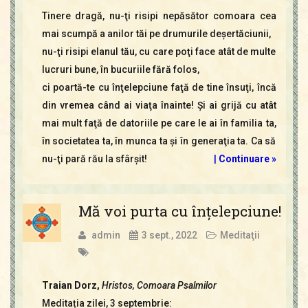
Tinere dragă, nu-ţi risipi nepăsător comoara cea
mai scumpă a anilor tăi pe drumurile deşertăciunii,
nu-ţi risipi elanul tău, cu care poţi face atât de multe
lucruri bune, în bucuriile fără folos,
ci poartă-te cu înţelepciune faţă de tine însuţi, încă
din vremea când ai viaţa înainte! Şi ai grijă cu atât
mai mult faţă de datoriile pe care le ai în familia ta,
în societatea ta, în munca ta şi în generaţia ta. Ca să
nu-ţi pară rău la sfârşit!
|
Continuare »
Mă voi purta cu înţelepciune!
admin
3 sept., 2022
Meditaţii
Traian Dorz,
Hristos, Comoara Psalmilor
Meditația zilei, 3 septembrie: