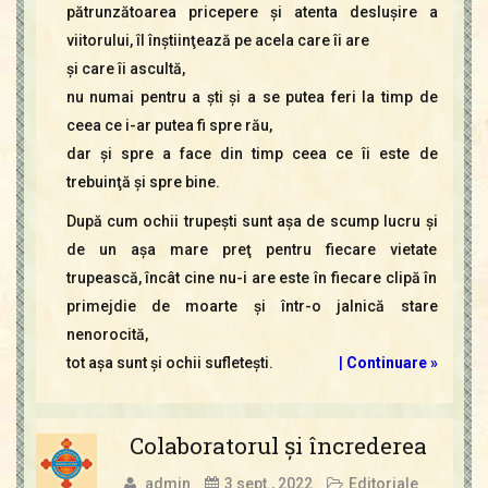
pătrunzătoarea pricepere şi atenta desluşire a
viitorului, îl înştiinţează pe acela care îi are
şi care îi ascultă,
nu numai pentru a şti şi a se putea feri la timp de
ceea ce i-ar putea fi spre rău,
dar şi spre a face din timp ceea ce îi este de
trebuinţă şi spre bine.
După cum ochii trupeşti sunt aşa de scump lucru şi
de un aşa mare preţ pentru fiecare vietate
trupească, încât cine nu-i are este în fiecare clipă în
primejdie de moarte şi într-o jalnică stare
nenorocită,
tot aşa sunt şi ochii sufleteşti.
|
Continuare »
Colaboratorul şi încrederea
admin
3 sept., 2022
Editoriale