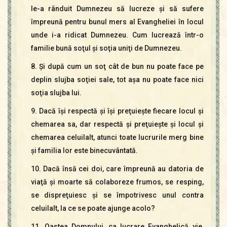
le-a rânduit Dumnezeu să lucreze şi să sufere
împreună pentru bunul mers al Evangheliei în locul
unde i-a ridicat Dumnezeu. Cum lucrează într-o
familie bună soţul şi soţia uniţi de Dumnezeu.
8. Şi după cum un soţ cât de bun nu poate face pe
deplin slujba soţiei sale, tot aşa nu poate face nici
soţia slujba lui.
9. Dacă îşi respectă şi îşi preţuieşte fiecare locul şi
chemarea sa, dar respectă şi preţuieşte şi locul şi
chemarea celuilalt, atunci toate lucrurile merg bine
şi familia lor este binecuvântată.
10. Dacă însă cei doi, care împreună au datoria de
viaţă şi moarte să colaboreze frumos, se resping,
se dispreţuiesc şi se împotrivesc unul contra
celuilalt, la ce se poate ajunge acolo?
11. Oastea Domnului, ca lucrare Evanghelică vie,