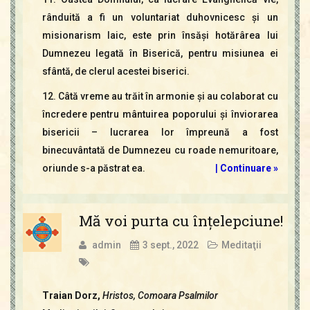
rânduită a fi un voluntariat duhovnicesc şi un
misionarism laic, este prin însăşi hotărârea lui
Dumnezeu legată în Biserică, pentru misiunea ei
sfântă, de clerul acestei biserici.
12. Câtă vreme au trăit în armonie şi au colaborat cu
încredere pentru mântuirea poporului şi înviorarea
bisericii – lucrarea lor împreună a fost
binecuvântată de Dumnezeu cu roade nemuritoare,
oriunde s-a păstrat ea.
|
Continuare »
Mă voi purta cu înţelepciune!
admin
3 sept., 2022
Meditaţii
Traian Dorz,
Hristos, Comoara Psalmilor