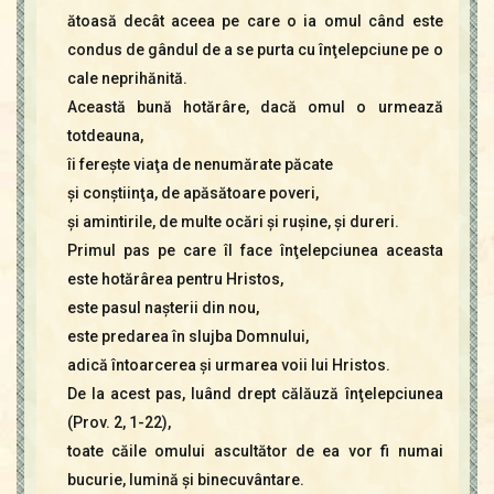
ătoasă decât aceea pe care o ia omul când este
condus de gândul de a se purta cu înţelepciune pe o
cale neprihănită.
Această bună hotărâre, dacă omul o urmează
totdeauna,
îi fereşte viaţa de nenumărate păcate
şi conştiinţa, de apăsătoare poveri,
şi amintirile, de multe ocări şi ruşine, şi dureri.
Primul pas pe care îl face înţelepciunea aceasta
este hotărârea pentru Hristos,
este pasul naşterii din nou,
este predarea în slujba Domnului,
adică întoarcerea şi urmarea voii lui Hristos.
De la acest pas, luând drept călăuză înţelepciunea
(Prov. 2, 1-22),
toate căile omului ascultător de ea vor fi numai
bucurie, lumină şi binecuvântare.