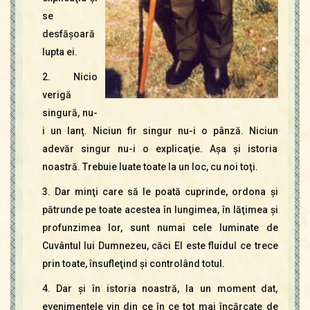
se
desfăşoară
lupta ei.
2. Nicio
verigă
singură, nu-
i un lanţ. Niciun fir singur nu-i o pânză. Niciun
adevăr singur nu-i o explicaţie. Aşa şi istoria
noastră. Trebuie luate toate la un loc, cu noi toţi.
3. Dar minţi care să le poată cuprinde, ordona şi
pătrunde pe toate acestea în lungimea, în lăţimea şi
profunzimea lor, sunt numai cele luminate de
Cuvântul lui Dumnezeu, căci El este fluidul ce trece
prin toate, însufleţind şi controlând totul.
4. Dar şi în istoria noastră, la un moment dat,
evenimentele vin din ce în ce tot mai încărcate de