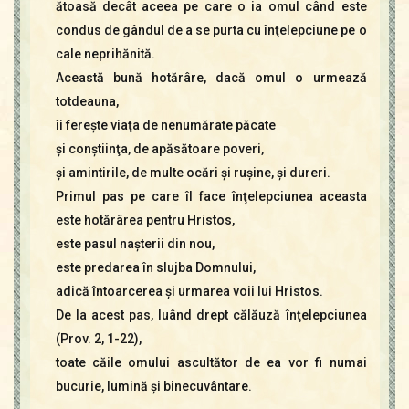
ătoasă decât aceea pe care o ia omul când este
condus de gândul de a se purta cu înţelepciune pe o
cale neprihănită.
Această bună hotărâre, dacă omul o urmează
totdeauna,
îi fereşte viaţa de nenumărate păcate
şi conştiinţa, de apăsătoare poveri,
şi amintirile, de multe ocări şi ruşine, şi dureri.
Primul pas pe care îl face înţelepciunea aceasta
este hotărârea pentru Hristos,
este pasul naşterii din nou,
este predarea în slujba Domnului,
adică întoarcerea şi urmarea voii lui Hristos.
De la acest pas, luând drept călăuză înţelepciunea
(Prov. 2, 1-22),
toate căile omului ascultător de ea vor fi numai
bucurie, lumină şi binecuvântare.