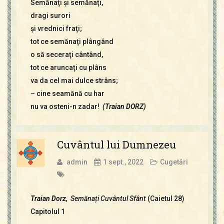
Semănaţi şi semănaţi,
dragi surori
şi vrednici fraţi;
tot ce semănaţi plângând
o să seceraţi cântând,
tot ce aruncaţi cu plâns
va da cel mai dulce strâns;
– cine seamănă cu har
nu va osteni-n zadar!
(
Traian DORZ
)
Cuvântul lui Dumnezeu
admin
1 sept., 2022
Cugetări
Traian Dorz,
Semănați
Cuvântul Sfânt
(Caietul 28)
Capitolul 1