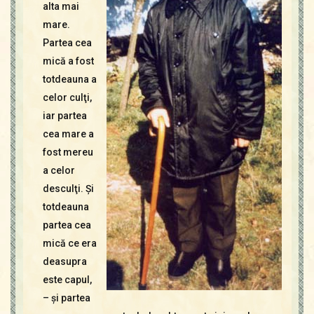
alta mai
mare.
Partea cea
mică a fost
totdeauna a
celor culţi,
iar partea
cea mare a
fost mereu
a celor
desculţi. Şi
totdeauna
partea cea
mică ce era
deasupra
este capul,
– şi partea