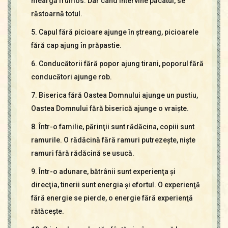
meargă frumos. Dar când intervine păcatul, se
răstoarnă totul.
5. Capul fără picioare ajunge în ştreang, picioarele
fără cap ajung în prăpastie.
6. Conducătorii fără popor ajung tirani, poporul fără
conducători ajunge rob.
7. Biserica fără Oastea Domnului ajunge un pustiu,
Oastea Domnului fără biserică ajunge o vraişte.
8. Într-o familie, părinţii sunt rădăcina, copiii sunt
ramurile. O rădăcină fără ramuri putrezeşte, nişte
ramuri fără rădăcină se usucă.
9. Într-o adunare, bătrânii sunt experienţa şi
direcţia, tinerii sunt energia şi efortul. O experienţă
fără energie se pierde, o energie fără experienţă
rătăceşte.