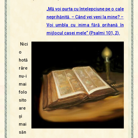
„Mă voi purta cu înţelepciune pe o cale
neprihănită. – Când vei veni la mine? –
Voi umbla cu inima fără prihană în
mijlocul casei mele“ (Psalmi 101, 2).
Nici
o
hotă
râre
nu-i
mai
folo
sito
are
şi
mai
săn