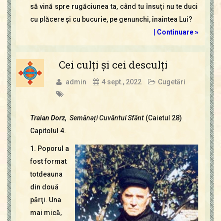
să vină spre rugăciunea ta, când tu însuţi nu te duci
cu plăcere şi cu bucurie, pe genunchi, înaintea Lui?
|
Continuare »
Cei culţi şi cei desculţi
admin
4 sept., 2022
Cugetări
Traian Dorz,
Semănați
Cuvântul Sfânt
(Caietul 28)
Capitolul 4.
1. Poporul a
fost format
totdeauna
din două
părţi. Una
mai mică,