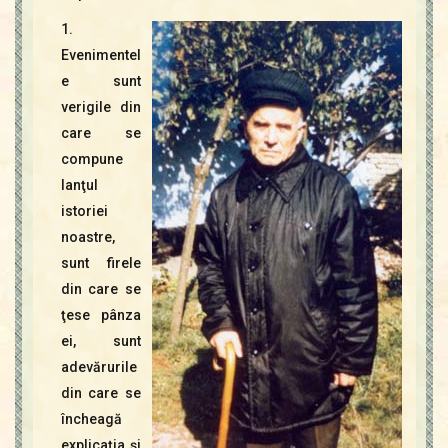
1.
Evenimentel
e sunt
verigile din
care se
compune
lanţul
istoriei
noastre,
sunt firele
din care se
ţese pânza
ei, sunt
adevărurile
din care se
încheagă
explicaţia şi