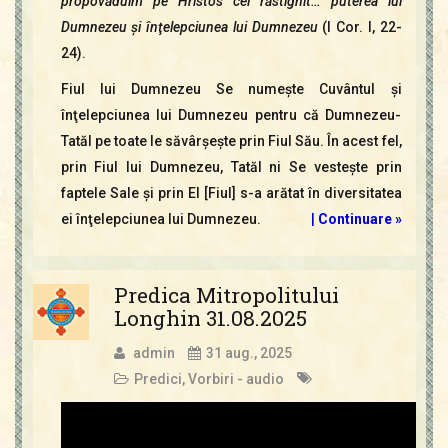
propovăduim pe Hristos cel răstignit… puterea lui
Dumnezeu şi înţelepciunea lui Dumnezeu
(I Cor. l, 22-
24).
Fiul lui Dumnezeu Se numeşte Cuvântul şi
înţelepciunea lui Dumnezeu pentru că Dumnezeu-
Tatăl pe toate le săvârşeşte prin Fiul Său. În acest fel,
prin Fiul lui Dumnezeu, Tatăl ni Se vesteşte prin
faptele Sale şi prin El [Fiul] s-a arătat în diversitatea
ei înţelepciunea lui Dumnezeu.
|
Continuare »
Predica Mitropolitului
Longhin 31.08.2025
admin
31 aug., 2025
Predici
,
Vorbiri - audio