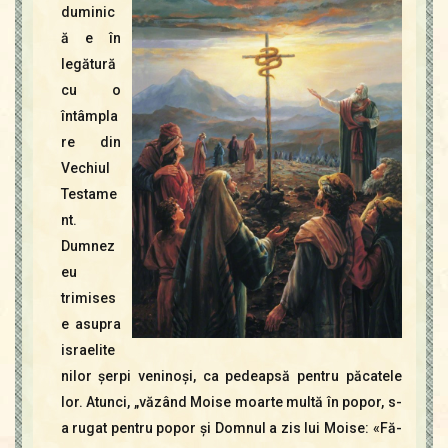
duminic
ă e în
legătură
cu o
întâmpla
re din
Vechiul
Testame
nt.
Dumnez
eu
trimises
e asupra
israelite
nilor şerpi veninoşi, ca pedeapsă pentru păcatele
lor. Atunci, „văzând Moise moarte multă în popor, s-
a rugat pentru popor şi Domnul a zis lui Moise: «Fă-