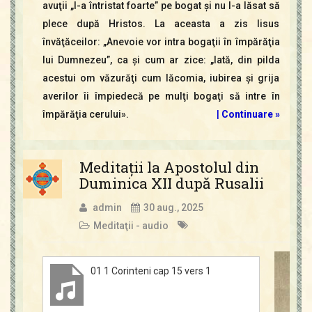
avuţii „l-a întristat foarte” pe bogat şi nu l-a lăsat să
plece după Hristos. La aceasta a zis Iisus
învăţăceilor: „Anevoie vor intra bogaţii în împărăţia
lui Dumnezeu”, ca şi cum ar zice: „Iată, din pilda
acestui om văzurăţi cum lăcomia, iubirea şi grija
averilor îi împiedecă pe mulţi bogaţi să intre în
împărăţia cerului».
|
Continuare »
Meditaţii la Apostolul din
Duminica XII după Rusalii
admin
30 aug., 2025
Meditaţii - audio
01 1 Corinteni cap 15 vers 1