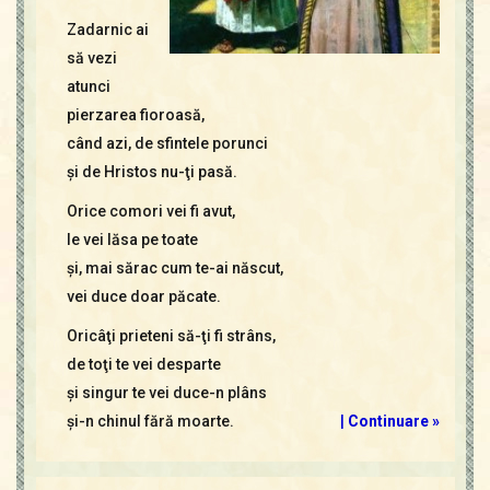
Zadarnic ai
să vezi
atunci
pierzarea fioroasă,
când azi, de sfintele porunci
şi de Hristos nu-ţi pasă.
Orice comori vei fi avut,
le vei lăsa pe toate
şi, mai sărac cum te-ai născut,
vei duce doar păcate.
Oricâţi prieteni să-ţi fi strâns,
de toţi te vei desparte
şi singur te vei duce-n plâns
şi-n chinul fără moarte.
|
Continuare »