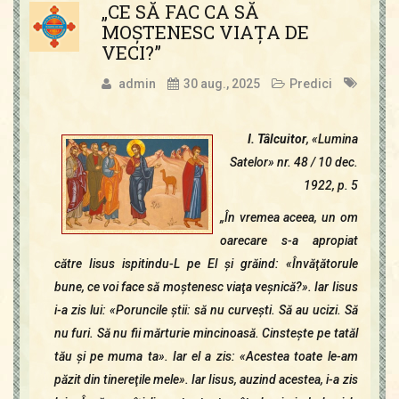
„CE SĂ FAC CA SĂ
MOŞTENESC VIAŢA DE
VECI?”
admin
30 aug., 2025
Predici
I. Tâlcuitor
, «Lumina
Satelor» nr. 48 / 10 dec.
1922, p. 5
„În vremea aceea, un om
oarecare s-a apropiat
către Iisus ispitindu-L pe El şi grăind: «Învăţătorule
bune, ce voi face să moştenesc viaţa veşnică?». Iar Iisus
i-a zis lui: «Poruncile ştii: să nu curveşti. Să au ucizi. Să
nu furi. Să nu fii mărturie mincinoasă. Cinsteşte pe tatăl
tău şi pe muma ta». Iar el a zis: «Acestea toate le-am
păzit din tinereţile mele». Iar Iisus, auzind acestea, i-a zis