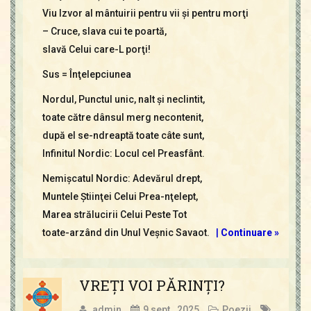
Viu Izvor al mântuirii pentru vii şi pentru morţi
– Cruce, slava cui te poartă,
slavă Celui care-L porţi!
Sus = Înţelepciunea
Nordul, Punctul unic, nalt şi neclintit,
toate către dânsul merg necontenit,
după el se-ndreaptă toate câte sunt,
Infinitul Nordic: Locul cel Preasfânt.
Nemişcatul Nordic: Adevărul drept,
Muntele Ştiinţei Celui Prea-nţelept,
Marea strălucirii Celui Peste Tot
toate-arzând din Unul Veşnic Savaot.
|
Continuare »
VREŢI VOI PĂRINŢI?
admin
9 sept., 2025
Poezii