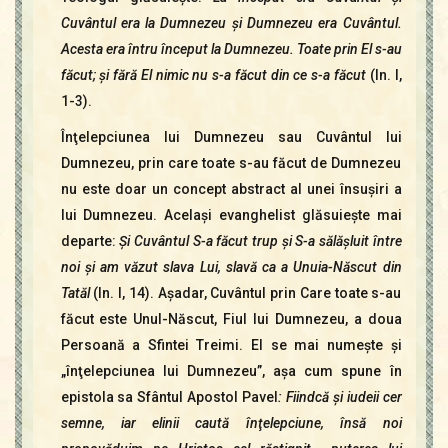
Cuvântul era la Dumnezeu şi Dumnezeu era Cuvântul.
Acesta era întru început la Dumnezeu. Toate prin El s-au
făcut; şi fără El nimic nu s-a făcut din ce s-a făcut
(In. l,
1-3).
Înţelepciunea lui Dumnezeu sau Cuvântul lui
Dumnezeu, prin care toate s-au făcut de Dumnezeu
nu este doar un concept abstract al unei însuşiri a
lui Dumnezeu. Acelaşi evanghelist glăsuieşte mai
departe:
Şi Cuvântul S-a făcut trup şi S-a sălăşluit între
noi şi am văzut slava Lui, slavă ca a Unuia-Născut din
Tatăl
(In. l, 14). Aşadar, Cuvântul prin Care toate s-au
făcut este Unul-Născut, Fiul lui Dumnezeu, a doua
Persoană a Sfintei Treimi. El se mai numeşte şi
„înţelepciunea lui Dumnezeu”, aşa cum spune în
epistola sa Sfântul Apostol Pavel
: Fiindcă şi iudeii cer
semne, iar elinii caută înţelepciune, însă noi