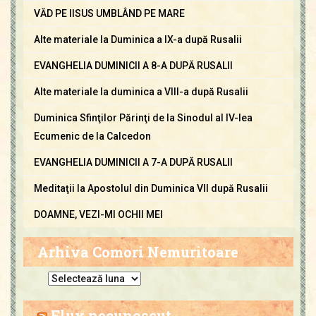
VĂD PE IISUS UMBLÂND PE MARE
Alte materiale la Duminica a IX-a după Rusalii
EVANGHELIA DUMINICII A 8-A DUPĂ RUSALII
Alte materiale la duminica a VIII-a după Rusalii
Duminica Sfinţilor Părinţi de la Sinodul al IV-lea
Ecumenic de la Calcedon
EVANGHELIA DUMINICII A 7-A DUPĂ RUSALII
Meditaţii la Apostolul din Duminica VII după Rusalii
DOAMNE, VEZI-MI OCHII MEI
Arhiva Comori Nemuritoare
A
r
h
Flux necunoscut