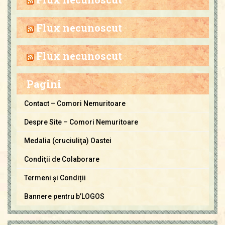
i
v
Flux necunoscut
a
C
Flux necunoscut
o
m
Pagini
o
r
Contact – Comori Nemuritoare
i
Despre Site – Comori Nemuritoare
N
e
Medalia (cruciuliţa) Oastei
m
Condiţii de Colaborare
u
Termeni și Condiții
r
i
Bannere pentru b’LOGOS
t
o