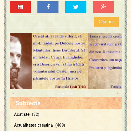
«
»
Subiecte
Acatiste
(32)
Actualitatea creştină
(488)