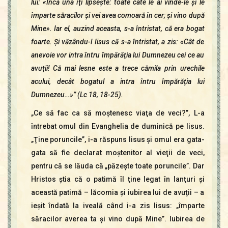
lui: «Încă una îţi lipseşte: toate câte le ai vinde-le şi le
împarte săracilor şi vei avea comoară în cer; şi vino după
Mine». Iar el, auzind aceasta, s-a întristat, că era bogat
foarte. Şi văzându-l Iisus că s-a întristat, a zis: «Cât de
anevoie vor intra întru împărăţia lui Dumnezeu cei ce au
avuţii! Că mai lesne este a trece cămila prin urechile
acului, decât bogatul a intra întru împărăţia lui
Dumnezeu…»” (Lc 18, 18-25).
„Ce să fac ca să moştenesc viaţa de veci?”, L-a
întrebat omul din Evanghelia de duminică pe Iisus.
„Ţine poruncile”, i-a răspuns Iisus şi omul era gata-
gata să fie declarat moştenitor al vieţii de veci,
pentru că se lăuda că „păzeşte toate poruncile”. Dar
Hristos ştia că o patimă îl ţine legat în lanţuri şi
această patimă – lăcomia şi iubirea lui de avuţii – a
ieşit îndată la iveală când i-a zis Iisus: „împarte
săracilor averea ta şi vino după Mine”. Iubirea de