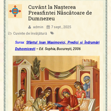
Cuvânt la Naşterea
Preasfintei Născătoare de
Dumnezeu
admin
7 sept., 2025
Cuvinte de învăţătură
Sursa:
Sfântul Ioan Maximovici, Predici şi Îndrumări
Duhovniceşti
–
Ed. Sophia, Bucureşti, 2006