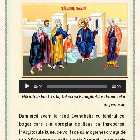
Player
00:00
00:00
audio
Părintele Iosif Trifa,
Tâlcuirea Evangheliilor duminicilor
de peste an
Duminică avem la rând Evanghelia cu tânărul cel
bogat care s-a apropiat de Iisus cu întrebarea:
Învăţătorule bune, ce voi face să moştenesc viaţa de