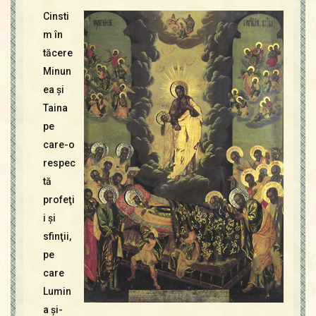
Cinsti
m în
tăcere
Minun
ea şi
Taina
pe
care-o
respec
tă
profeţi
i şi
sfinţii,
pe
care
Lumin
a şi-