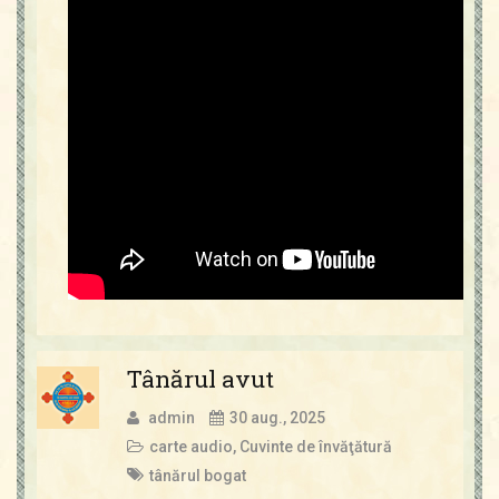
Tânărul avut
admin
30 aug., 2025
carte audio
,
Cuvinte de învăţătură
tânărul bogat