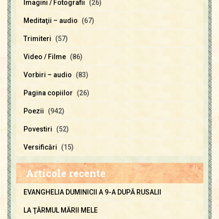
Imagini / Fotografii
(26)
Meditaţii – audio
(67)
Trimiteri
(57)
Video / Filme
(86)
Vorbiri – audio
(83)
Pagina copiilor
(26)
Poezii
(942)
Povestiri
(52)
Versificări
(15)
Articole recente
EVANGHELIA DUMINICII A 9-A DUPĂ RUSALII
LA ŢĂRMUL MĂRII MELE