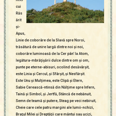
cui
Răs
ărit
şi-
Apus,
Linie de coborâre de la Slavă spre Noroi,
trăsătură de unire largă dintre noi şi noi,
coborâre luminoasă de la Cer pân’ la Atom,
legătura-mbrăţişării dulce dintre om şi om,
punte pe eterne-abisuri, ocolind desăvârşit,
este Linia şi Cercul, şi Sfârşit, şi Nesfârşit.
Este Unu şi Mulţimea, este Clipă şi Etern,
Sabie Cerească-ntinsă din Nălţime spre Infern,
Taină şi Simbol, şi Jertfă, Stâncă de nebănuit,
Semn de teamă şi putere, Steag pe veci nebiruit,
Cheie care cele patru margini ale lumii-nchizi,
Braţul Milei şi Dreptăţii care mântui sau ucizi,