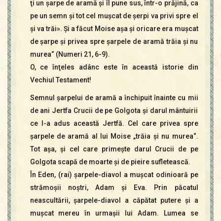
ţi un şarpe de aramă şi îl pune sus, într-o prăjină, ca
pe un semn şi tot cel muşcat de şerpi va privi spre el
şi va trăi». Şi a făcut Moise aşa şi oricare era muşcat
de şarpe şi privea spre şarpele de aramă trăia şi nu
murea“ (Numeri 21, 6-9).
O, ce înţeles adânc este în această istorie din
Vechiul Testament!
Semnul şarpelui de aramă a închipuit înainte cu mii
de ani Jertfa Crucii de pe Golgota şi darul mântuirii
ce l-a adus această Jertfă. Cel care privea spre
şarpele de aramă al lui Moise „trăia şi nu murea“.
Tot aşa, şi cel care primeşte darul Crucii de pe
Golgota scapă de moarte şi de pieire sufletească.
În Eden, (rai) şarpele-diavol a muşcat odinioară pe
strămoşii noştri, Adam şi Eva. Prin păcatul
neascultării, şarpele-diavol a căpătat putere şi a
muşcat mereu în urmaşii lui Adam. Lumea se