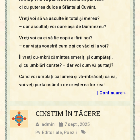
ci cu puterea dulce a Sfântului Cuvânt.
Vreţi voi să vă asculte în totul şi mereu?
– dar ascultaţi voi oare aşa de Dumnezeu?
Vreţi voi ca ei să fie copii ai firii noi?
– dar viaţa voastră cum e şi ce văd ei la voi?
Îi vreţi cu-mbrăcămintea smeriţi şi cumpătaţi,
şi cu umblări curate? – dar voi cum vă purtaţi?
Când voi umblaţi ca lumea şi vă-mbrăcaţi ca ea,
voi veţi purta osânda de creşterea lor rea!
|
Continuare »
CINSTIM ÎN TĂCERE
admin
7 sept., 2025
Editoriale
,
Poezii