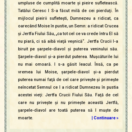
umpluse de cumplită moarte şi pieire sufletească.
Tatălui Ceresc I S-a făcut milă de cei pierduţi. În
mijlocul pieirii sufleteşti, Dumnezeu a ridicat, ca
oarecând Moise în pustie, un Semn: a ridicat Crucea
şi Jertfa Fiului Său, „ca tot cel ce va crede întru El să
nu piară, ci să aibă viaţă veşnică“. Jertfa Crucii l-a
biruit pe şarpele-diavol şi puterea veninului său.
Şarpele-diavol şi-a pierdut puterea. Muşcăturile lui
nu mai omoară. I s-a găsit leacul. Însă, ca pe
vremea lui Moise, şarpele-diavol şi-a pierdut
puterea numai faţă de cel care priveşte şi primeşte
neîncetat Semnul ce l a ridicat Dumnezeu în pustia
acestei vieţi: Jertfa Crucii Fiului Său. Faţă de cel
care nu priveşte şi nu primeşte această Jertfă,
şarpele-diavol are toată puterea să l muşte de
moarte.
|
Continuare »