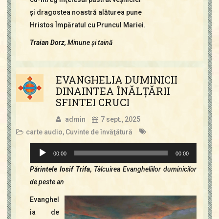
şi dragostea noastră alăturea pune
Hristos Împăratul cu Pruncul Mariei.
Traian Dorz,
Minune şi taină
EVANGHELIA DUMINICII
DINAINTEA ÎNĂLŢĂRII
SFINTEI CRUCI
admin
7 sept., 2025
carte audio
,
Cuvinte de învăţătură
Player
00:00
00:00
audio
Părintele Iosif Trifa
,
Tâlcuirea Evangheliilor duminicilor
de peste an
Evanghel
ia de