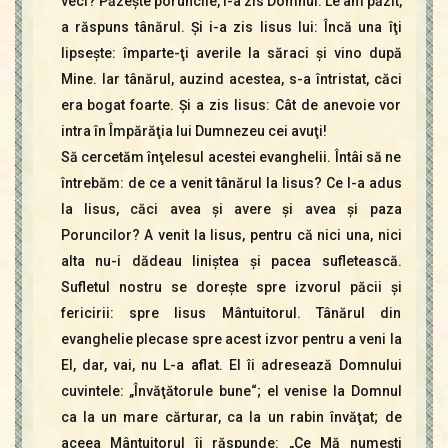
veci? Păzeşte poruncile, i-a zis Domnul. Le am păzit,
a răspuns tânărul. Şi i-a zis Iisus lui: Încă una îţi
lipseşte: împarte-ţi averile la săraci şi vino după
Mine. Iar tânărul, auzind acestea, s-a întristat, căci
era bogat foarte. Şi a zis Iisus: Cât de anevoie vor
intra în Împărăţia lui Dumnezeu cei avuţi!
Să cercetăm înţelesul acestei evanghelii. Întâi să ne
întrebăm: de ce a venit tânărul la Iisus? Ce l-a adus
la Iisus, căci avea şi avere şi avea şi paza
Poruncilor? A venit la Iisus, pentru că nici una, nici
alta nu-i dădeau liniştea şi pacea sufletească.
Sufletul nostru se doreşte spre izvorul păcii şi
fericirii: spre Iisus Mântuitorul. Tânărul din
evanghelie plecase spre acest izvor pentru a veni la
El, dar, vai, nu L-a aflat. El îi adresează Domnului
cuvintele: „Învăţătorule bune“; el venise la Domnul
ca la un mare cărturar, ca la un rabin învăţat; de
aceea Mântuitorul îi răspunde: „Ce Mă numeşti