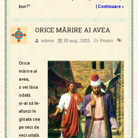
bun?“
|
Continuare »
ORICE MĂRIRE AI AVEA
admin
30 aug., 2025
Poezii
Orice
mărire ai
avea,
o vei lăsa
odată
şi-ai să te-
afunzi în
gloata cea
pe veci de
veci uitată.