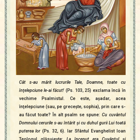
Cât s-au mărit lucrurile Tale, Doamne, toate cu
înţelepciune le-ai făcut!
(Ps. 103, 25) exclama încă în
vechime Psalmistul. Ce este, aşadar, acea
înţelepciune (sau, pe greceşte, sophia), prin care s-
au făcut toate? În alt psalm se spune:
Cu cuvântul
Domnului cerurile s-au întărit şi cu duhul gurii Lui toată
puterea lor
(Ps. 32, 6). Iar Sfântul Evanghelist Ioan
Teologul glăsuieşte:
La început era Cuvântul şi