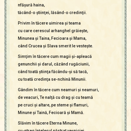
nfăşură haina,
tăcând-o ştiinţei, lăsând-o credinţii.
Privim în tăcere uimirea şi teama
cu care cerescul arhanghel grăieşte,
Minunea şi Taina, Fecioara şi Mama,
când Crucea şi Slava smerit le vesteşte.
Simţim în tăcere cum magii şi-apleacă
genunchii şi darul, căzând rugăciunii,
când toată ştiinţa făcându-şi să tacă,
cu toată credinţa se-nchină Minunii.
Gândim în tăcere cum neamuri şi neamuri,
de veacuri, Te nalţă cu drag şi cu teamă
pe cruci şi altare, pe steme şi flamuri,
Minune şi Taină, Fecioară şi Mamă.
Slăvim în tăcere Eterna Minune,
cu-ntreg înţelesul păstrat veşniciei